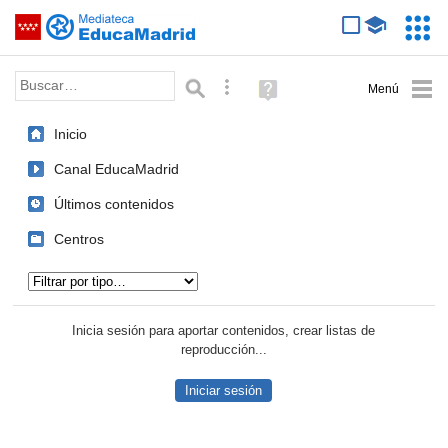
Mediateca de EducaMadrid
Saltar navegación
Servic
Educa
Palabra o frase:
Búsqueda avanzada
Ayuda
(en
ventana
Inicio
nueva)
Canal EducaMadrid
Últimos contenidos
Centros
Tipo de contenido:
Inicia sesión para aportar contenidos, crear listas de
reproducción...
Iniciar sesión