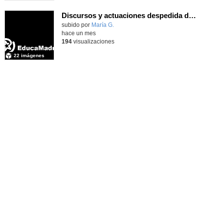
Discursos y actuaciones despedida de 4º
Contenido educativo.
subido por
María G.
-
hace un mes
194
visualizaciones
22 imágenes