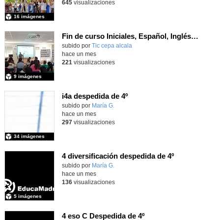
645
visualizaciones
16 imágenes
Fin de curso Iniciales, Español, Inglés, Informática y Patrimonio
subido por
Tic cepa alcala
-
hace un mes
221
visualizaciones
9 imágenes
i4a despedida de 4º
Contenido educativo.
subido por
María G.
-
hace un mes
297
visualizaciones
34 imágenes
4 diversificación despedida de 4º
Contenido educativo.
subido por
María G.
-
hace un mes
136
visualizaciones
5 imágenes
4 eso C Despedida de 4º