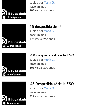
Contenido educativo.
subido por
María G.
-
hace un mes
200
visualizaciones
11 imágenes
4B despedida de 4º
Contenido educativo.
subido por
María G.
-
hace un mes
175
visualizaciones
16 imágenes
I4M despedida 4º de la ESO
subido por
María G.
-
hace un mes
263
visualizaciones
36 imágenes
I4F Despedida 4º de la ESO
subido por
María G.
-
hace un mes
219
visualizaciones
37 imágenes