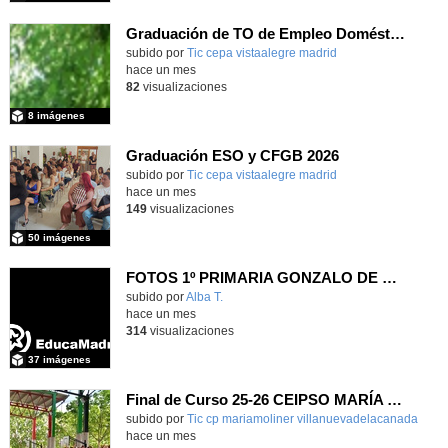
Graduación de TO de Empleo Doméstico
subido por
Tic cepa vistaalegre madrid
-
hace un mes
82
visualizaciones
8 imágenes
Graduación ESO y CFGB 2026
subido por
Tic cepa vistaalegre madrid
-
hace un mes
149
visualizaciones
50 imágenes
FOTOS 1º PRIMARIA GONZALO DE BERCEO
subido por
Alba T.
-
hace un mes
314
visualizaciones
37 imágenes
Final de Curso 25-26 CEIPSO MARÍA MOLINER
subido por
Tic cp mariamoliner villanuevadelacanada
-
hace un mes