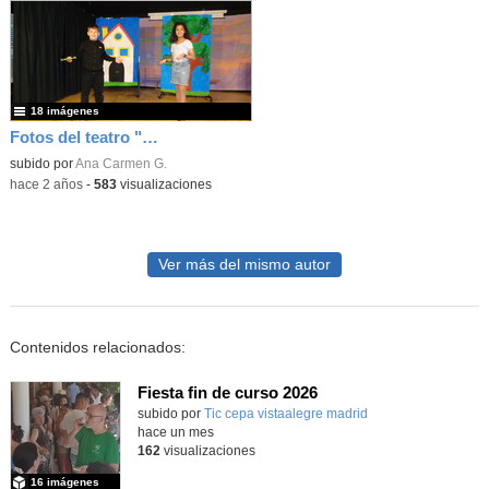
18 imágenes
Fotos del teatro "Alicia en el País de las maravillas" 4ºC
subido por
Ana Carmen G.
-
hace 2 años
-
583
visualizaciones
Ver más del mismo autor
Contenidos relacionados:
Fiesta fin de curso 2026
subido por
Tic cepa vistaalegre madrid
-
hace un mes
162
visualizaciones
16 imágenes