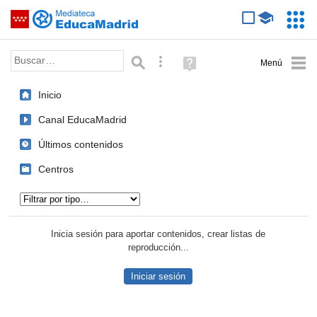
Mediateca de EducaMadrid
Saltar navegación
Servic
Educa
Palabra o frase:
Búsqueda avanzada
Ayuda
(en
ventana
Inicio
nueva)
Canal EducaMadrid
Últimos contenidos
Centros
Tipo de contenido:
Inicia sesión para aportar contenidos, crear listas de
reproducción...
Iniciar sesión