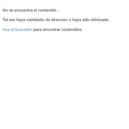
Reproductor de la Mediateca
No se encuentra el contenido…
Tal vez haya cambiado de dirección o haya sido eliminado.
Usa el buscador
para encontrar contenidos.