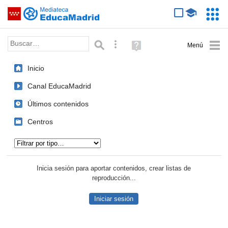
Mediateca de EducaMadrid
Saltar navegación
Servic
Educa
Palabra o frase:
Búsqueda avanzada
Ayuda
(en
ventana
Inicio
nueva)
Canal EducaMadrid
Últimos contenidos
Centros
Tipo de contenido:
Inicia sesión para aportar contenidos, crear listas de
reproducción...
Iniciar sesión