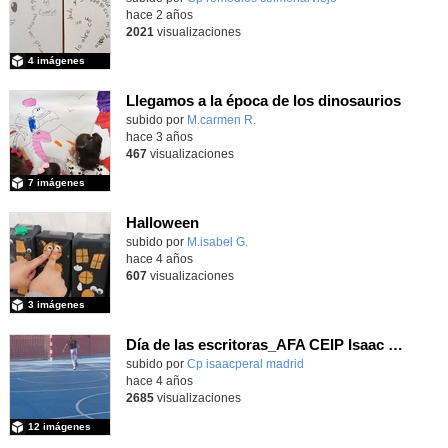
hace 2 años
2021
visualizaciones
4 imágenes
Llegamos a la época de los dinosaurios
subido por
M.carmen R.
-
hace 3 años
467
visualizaciones
7 imágenes
Halloween
Contenido educativo.
subido por
M.isabel G.
-
hace 4 años
607
visualizaciones
3 imágenes
Día de las escritoras_AFA CEIP Isaac Peral 22_23
Contenido educativo.
subido por
Cp isaacperal madrid
-
hace 4 años
2685
visualizaciones
12 imágenes