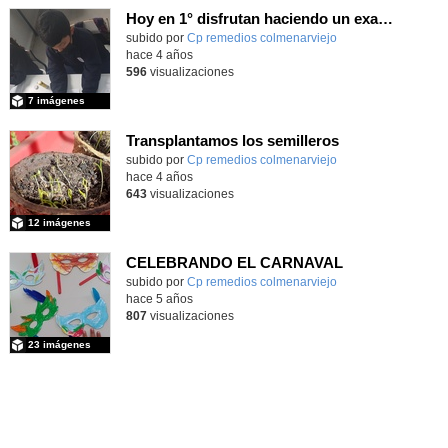
Hoy en 1° disfrutan haciendo un examen muy divertido.
Contenido educativo.
subido por
Cp remedios colmenarviejo
-
hace 4 años
596
visualizaciones
7 imágenes
Transplantamos los semilleros
Contenido educativo.
subido por
Cp remedios colmenarviejo
-
hace 4 años
643
visualizaciones
12 imágenes
CELEBRANDO EL CARNAVAL
Contenido educativo.
subido por
Cp remedios colmenarviejo
-
hace 5 años
807
visualizaciones
23 imágenes