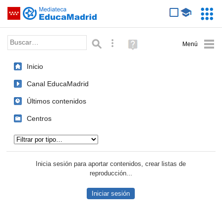
Mediateca de EducaMadrid
Saltar navegación
Servic
Educa
Palabra o frase:
Búsqueda avanzada
Ayuda
(en
ventana
Inicio
nueva)
Canal EducaMadrid
Últimos contenidos
Centros
Tipo de contenido:
Inicia sesión para aportar contenidos, crear listas de
reproducción...
Iniciar sesión