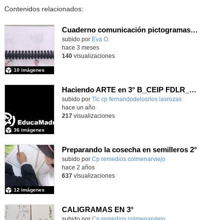
Contenidos relacionados:
Cuaderno comunicación pictogramas y LSE
subido por
Eva O.
-
hace 3 meses
140
visualizaciones
10 imágenes
Haciendo ARTE en 3° B_CEIP FDLR_Las Rozas
Contenido educativo.
subido por
Tic cp fernandodelosrios lasrozas
-
hace un año
217
visualizaciones
36 imágenes
Preparando la cosecha en semilleros 2°
Contenido educativo.
subido por
Cp remedios colmenarviejo
-
hace 2 años
637
visualizaciones
12 imágenes
CALIGRAMAS EN 3°
Contenido educativo.
subido por
Cp remedios colmenarviejo
-