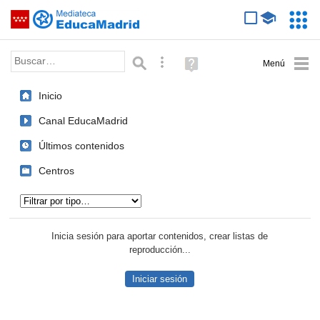
Mediateca de EducaMadrid
Saltar navegación
Servic
Educa
Palabra o frase:
Búsqueda avanzada
Ayuda
(en
ventana
Inicio
nueva)
Canal EducaMadrid
Últimos contenidos
Centros
Tipo de contenido:
Inicia sesión para aportar contenidos, crear listas de
reproducción...
Iniciar sesión