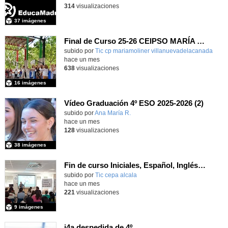
314
visualizaciones
37 imágenes
Final de Curso 25-26 CEIPSO MARÍA MOLINER
subido por
Tic cp mariamoliner villanuevadelacanada
-
hace un mes
638
visualizaciones
16 imágenes
Vídeo Graduación 4º ESO 2025-2026 (2)
subido por
Ana María R.
-
hace un mes
128
visualizaciones
38 imágenes
Fin de curso Iniciales, Español, Inglés, Informática y Patrimonio
subido por
Tic cepa alcala
-
hace un mes
221
visualizaciones
9 imágenes
i4a despedida de 4º