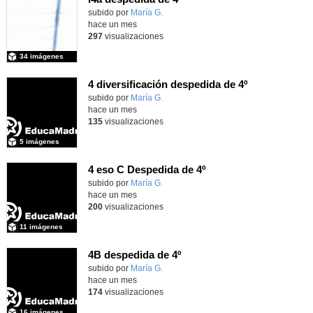
Contenido educativo.
subido por
María G.
-
hace un mes
297
visualizaciones
34 imágenes
4 diversificación despedida de 4º
Contenido educativo.
subido por
María G.
-
hace un mes
135
visualizaciones
5 imágenes
4 eso C Despedida de 4º
Contenido educativo.
subido por
María G.
-
hace un mes
200
visualizaciones
11 imágenes
4B despedida de 4º
Contenido educativo.
subido por
María G.
-
hace un mes
174
visualizaciones
16 imágenes