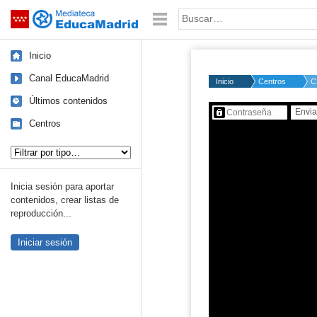
Mediateca de EducaMadrid
Saltar navegación
Palabra o frase:
Inicio
Canal EducaMadrid
Inicio
Centros
C
Últimos contenidos
Contenido protegido…
Centros
Tipo de contenido:
Inicia sesión para aportar
contenidos, crear listas de
reproducción...
Iniciar sesión