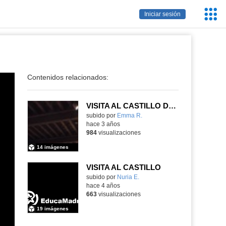
Servic
Iniciar sesión
Educa
Contenidos relacionados:
VISITA AL CASTILLO DE MANZANARES EL REAL
Contenido educativo.
subido por
Emma R.
-
hace 3 años
984
visualizaciones
14 imágenes
VISITA AL CASTILLO
subido por
Nuria E.
-
hace 4 años
663
visualizaciones
19 imágenes