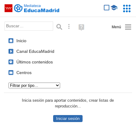
Mediateca de EducaMadrid
Saltar navegación
Servic
Educa
Palabra o frase:
Búsqueda avanzada
Ayuda
(en
ventana
Inicio
nueva)
Canal EducaMadrid
Últimos contenidos
Centros
Tipo de contenido:
Inicia sesión para aportar contenidos, crear listas de
reproducción...
Iniciar sesión