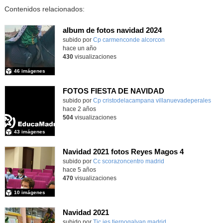
Contenidos relacionados:
album de fotos navidad 2024
subido por
Cp carmenconde alcorcon
-
hace un año
430
visualizaciones
46 imágenes
FOTOS FIESTA DE NAVIDAD
subido por
Cp cristodelacampana villanuevadeperales
-
hace 2 años
504
visualizaciones
43 imágenes
Navidad 2021 fotos Reyes Magos 4
Contenido educativo.
subido por
Cc scorazoncentro madrid
-
hace 5 años
470
visualizaciones
10 imágenes
Navidad 2021
subido por
Tic ies tiernogalvan madrid
-