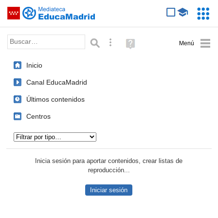
Mediateca de EducaMadrid
Saltar navegación
Servic
Educa
Palabra o frase:
Búsqueda avanzada
Ayuda
(en
ventana
Inicio
nueva)
Canal EducaMadrid
Últimos contenidos
Centros
Tipo de contenido:
Inicia sesión para aportar contenidos, crear listas de
reproducción...
Iniciar sesión