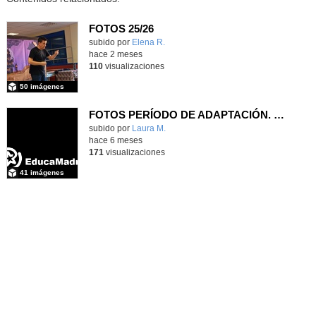
FOTOS 25/26
Contenido educativo.
subido por
Elena R.
-
hace 2 meses
110
visualizaciones
50 imágenes
FOTOS PERÍODO DE ADAPTACIÓN. CURSO 25/26
Contenido educativo.
subido por
Laura M.
-
hace 6 meses
171
visualizaciones
41 imágenes