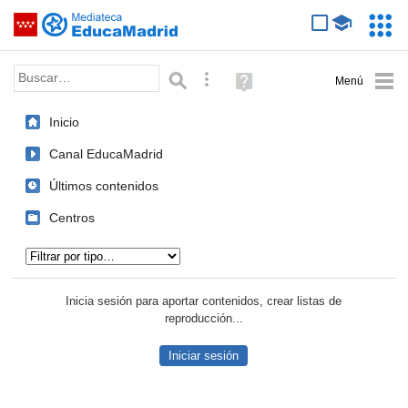
Mediateca de EducaMadrid
Saltar navegación
Servic
Educa
Palabra o frase:
Búsqueda avanzada
Ayuda
(en
ventana
Inicio
nueva)
Canal EducaMadrid
Últimos contenidos
Centros
Tipo de contenido:
Inicia sesión para aportar contenidos, crear listas de
reproducción...
Iniciar sesión