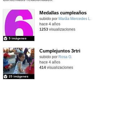
Medallas cumpleaños
Contenido educativo.
subido por
Marã­a Mercedes L.
-
hace 4 años
1253
visualizaciones
5 imágenes
Cumplejuntos 3rtri
Contenido educativo.
subido por
Rosa G.
-
hace 4 años
414
visualizaciones
25 imágenes