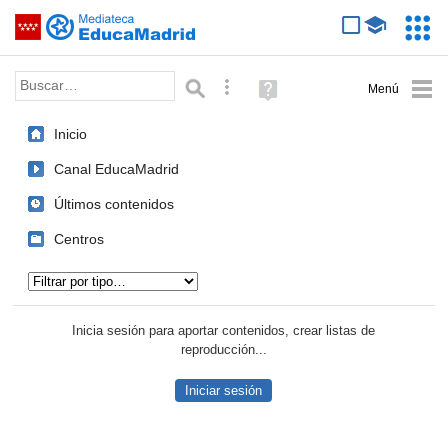
Mediateca de EducaMadrid
Saltar navegación
Servic
Educa
Palabra o frase:
Búsqueda avanzada
Ayuda
(en
ventana
Inicio
nueva)
Canal EducaMadrid
Últimos contenidos
Centros
Tipo de contenido:
Inicia sesión para aportar contenidos, crear listas de
reproducción...
Iniciar sesión