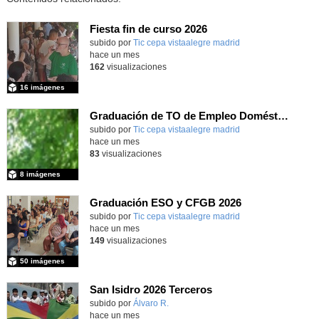
Fiesta fin de curso 2026
subido por
Tic cepa vistaalegre madrid
-
hace un mes
162
visualizaciones
16 imágenes
Graduación de TO de Empleo Doméstico
subido por
Tic cepa vistaalegre madrid
-
hace un mes
83
visualizaciones
8 imágenes
Graduación ESO y CFGB 2026
subido por
Tic cepa vistaalegre madrid
-
hace un mes
149
visualizaciones
50 imágenes
San Isidro 2026 Terceros
Contenido educativo.
subido por
Álvaro R.
-
hace un mes