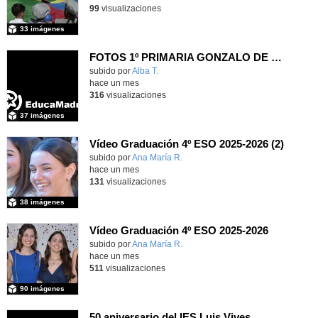
99
visualizaciones
33 imágenes
FOTOS 1º PRIMARIA GONZALO DE BERCEO
subido por
Alba T.
-
hace un mes
316
visualizaciones
37 imágenes
Vídeo Graduación 4º ESO 2025-2026 (2)
subido por
Ana María R.
-
hace un mes
131
visualizaciones
38 imágenes
Vídeo Graduación 4º ESO 2025-2026
subido por
Ana María R.
-
hace un mes
511
visualizaciones
90 imágenes
50 aniversario del IES Luis Vives