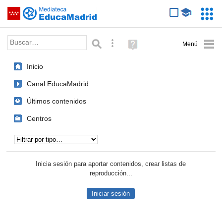
Mediateca de EducaMadrid
Saltar navegación
Servic
Educa
Palabra o frase:
Búsqueda avanzada
Ayuda
(en
ventana
Inicio
nueva)
Canal EducaMadrid
Últimos contenidos
Centros
Tipo de contenido:
Inicia sesión para aportar contenidos, crear listas de
reproducción...
Iniciar sesión