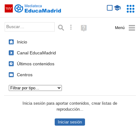
Mediateca de EducaMadrid
Saltar navegación
Servic
Educa
Palabra o frase:
Búsqueda avanzada
Ayuda
(en
ventana
Inicio
nueva)
Canal EducaMadrid
Últimos contenidos
Centros
Tipo de contenido:
Inicia sesión para aportar contenidos, crear listas de
reproducción...
Iniciar sesión