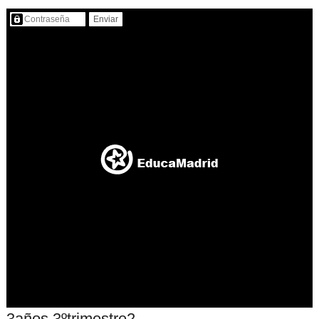
Contenido protegido…
3años 3ºtrimestre2