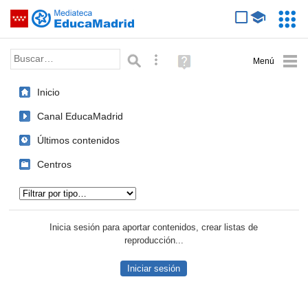
Mediateca de EducaMadrid
Saltar navegación
Servic
Educa
Palabra o frase:
Búsqueda avanzada
Ayuda
(en
ventana
Inicio
nueva)
Canal EducaMadrid
Últimos contenidos
Centros
Tipo de contenido:
Inicia sesión para aportar contenidos, crear listas de
reproducción...
Iniciar sesión