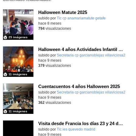
Halloween Matute 2025
Contenido educativo.
subido por
Tic cp anamariamatute getafe
-
hace 8 meses
794
visualizaciones
25 imágenes
Halloween 4 años Actividades Infantil y foto de grupo
subido por
Secretaria cp garcianoblejas villaviciosa2
-
hace 9 meses
379
visualizaciones
11 imágenes
Cuentacuentos 4 años Halloween 2025
Contenido educativo.
subido por
Secretaria cp garcianoblejas villaviciosa2
-
hace 9 meses
362
visualizaciones
11 imágenes
Visita desde Francia los días 23 y 24 de octubre de 2025
subido por
Tic ies quevedo madrid
-
hace 9 meses