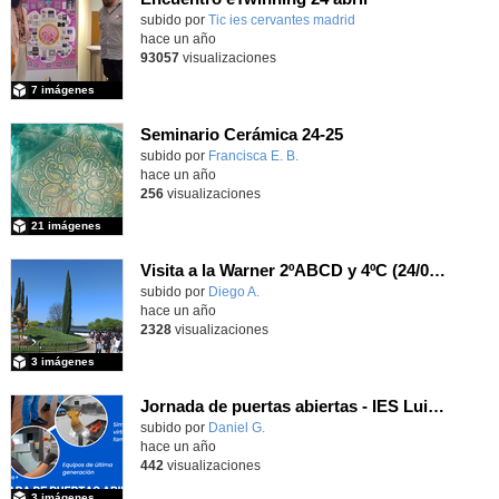
subido por
Tic ies cervantes madrid
-
hace un año
93057
visualizaciones
7 imágenes
Seminario Cerámica 24-25
Contenido educativo.
subido por
Francisca E. B.
-
hace un año
256
visualizaciones
21 imágenes
Visita a la Warner 2ºABCD y 4ºC (24/04/24)
subido por
Diego A.
-
hace un año
2328
visualizaciones
3 imágenes
Jornada de puertas abiertas - IES Luis Vives (Leganés) - 24/04/2025
subido por
Daniel G.
-
hace un año
442
visualizaciones
3 imágenes