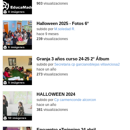
903
visualizaciones
8 imágenes
Halloween 2025 - Fotos 6°
subido por
M.soledad R.
-
hace 9 meses
239
visualizaciones
6 imágenes
Granja 3 años curso 24-25 2° Álbum
Contenido educativo.
subido por
Secretaria cp garcianoblejas villaviciosa2
-
hace un año
273
visualizaciones
5 imágenes
HALLOWEEN 2024
subido por
Cp carmenconde alcorcon
-
hace un año
381
visualizaciones
50 imágenes
Encuentro eTwinning 24 abril