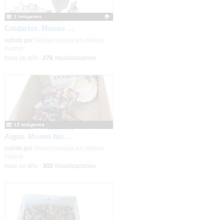
2 imágenes
Cnidarios. Museo Nicolás Rubio. IES Miguel Delibes (Madrid)
Contenido educativo.
subido por
Deptecnologia ies delibes
madrid
-
hace un año
-
276
visualizaciones
13 imágenes
Algas. Museo Nicolás Rubio. IES Miguel Delibes (Madrid)
subido por
Deptecnologia ies delibes
madrid
-
hace un año
-
302
visualizaciones