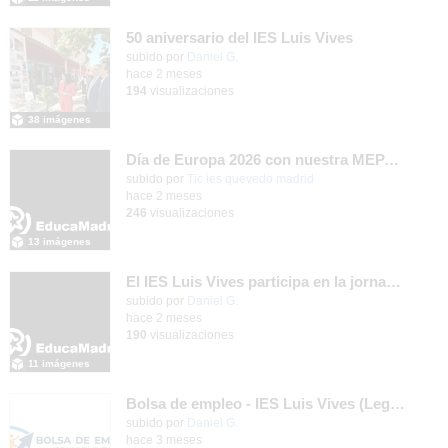
50 aniversario del IES Luis Vives
subido por
Daniel G.
-
hace 2 meses
194
visualizaciones
38 imágenes
Día de Europa 2026 con nuestra MEPAS asociada IES Rey Pastor
subido por
Tic ies quevedo madrid
-
hace 2 meses
246
visualizaciones
13 imágenes
El IES Luis Vives participa en la jornada de trabajo sobre mecanizado CNC e Industria 4.0
subido por
Daniel G.
-
hace 2 meses
190
visualizaciones
11 imágenes
Bolsa de empleo - IES Luis Vives (Leganés)
Contenido educativo.
subido por
Daniel G.
-
hace 3 meses