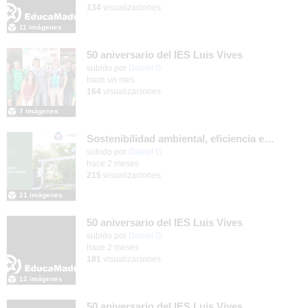
134
visualizaciones
11 imágenes
50 aniversario del IES Luis Vives
subido por
Daniel G.
-
hace un mes
164
visualizaciones
7 imágenes
Sostenibilidad ambiental, eficiencia energética y sistemas de producción inteligente para la industria 4.0
subido por
Daniel G.
-
hace 2 meses
215
visualizaciones
21 imágenes
50 aniversario del IES Luis Vives
subido por
Daniel G.
-
hace 2 meses
181
visualizaciones
12 imágenes
50 aniversario del IES Luis Vives