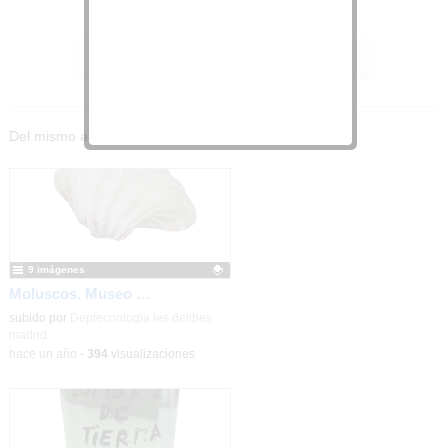
Más información
Del mismo autor…
9 imágenes
Moluscos. Museo Nicolás Rubio. IES Miguel Delibes (Madrid)
Contenido educativo.
subido por
Deptecnologia ies delibes
madrid
-
hace un año
-
394
visualizaciones