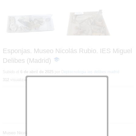
Esponjas. Museo Nicolás
Esponjas. Museo Nicolás
Rubio. IES Miguel Delibes
Rubio. IES Miguel Delibes
(Madrid)
(Madrid)
Esponjas. Museo Nicolás Rubio. IES Miguel
Delibes (Madrid)
-
Contenido
educativo
Subido el
6 de abril de 2025
por
Deptecnologia ies delibes madrid
312
visualizaciones
Museo Nicolás Rubio. IES Miguel Delibes (Madrid)