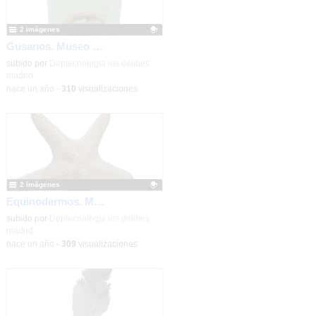
2 imágenes
Gusanos. Museo Nicolás Rubio. IES Miguel Delibes (Madrid)
Contenido educativo.
subido por
Deptecnologia ies delibes
madrid
-
hace un año
-
310
visualizaciones
2 imágenes
Equinodermos. Museo Nicolás Rubio. IES Miguel Delibes (Madrid)
Contenido educativo.
subido por
Deptecnologia ies delibes
madrid
-
hace un año
-
309
visualizaciones