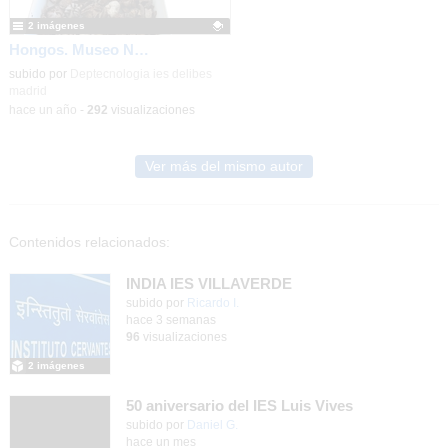
2 imágenes
Hongos. Museo Nicolás Rubio. IES Miguel Delibes (Madrid)
Contenido educativo.
subido por
Deptecnologia ies delibes
Esponjas.
2/2
madrid
Museo
-
hace un año
-
292
visualizaciones
Nicolás Rubio. IES Miguel
Delibes (Madrid)
-
Detalles
Ver más del mismo autor
Contenidos relacionados:
INDIA IES VILLAVERDE
subido por
Ricardo I.
-
hace 3 semanas
96
visualizaciones
2 imágenes
50 aniversario del IES Luis Vives
subido por
Daniel G.
-
hace un mes