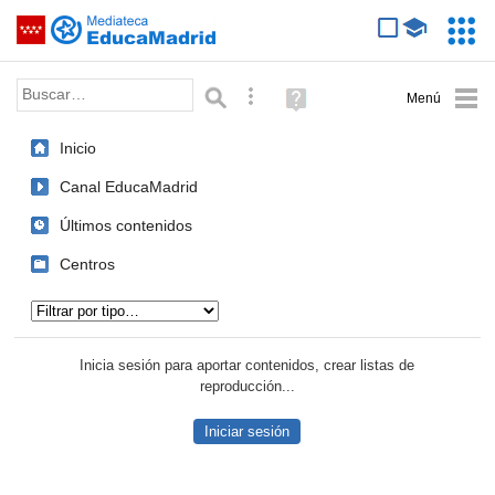
Mediateca de EducaMadrid
Saltar navegación
Servic
Educa
Palabra o frase:
Búsqueda avanzada
Ayuda
(en
ventana
Inicio
nueva)
Canal EducaMadrid
Últimos contenidos
Centros
Tipo de contenido:
Inicia sesión para aportar contenidos, crear listas de
reproducción...
Iniciar sesión