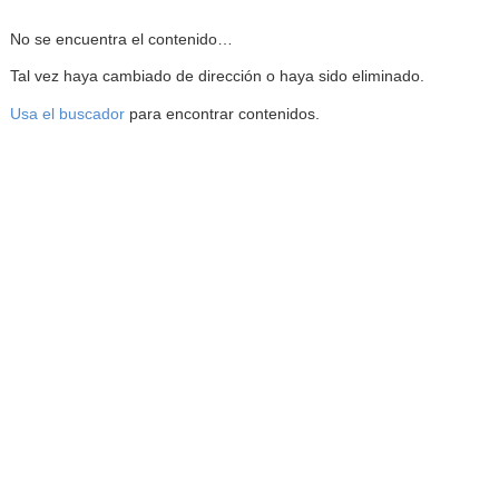
Reproductor de la Mediateca
No se encuentra el contenido…
Tal vez haya cambiado de dirección o haya sido eliminado.
Usa el buscador
para encontrar contenidos.