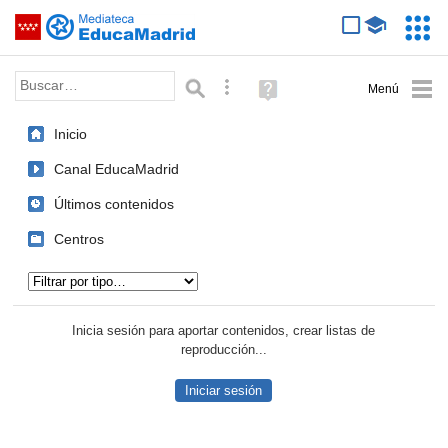
Mediateca de EducaMadrid
Saltar navegación
Servic
Educa
Palabra o frase:
Búsqueda avanzada
Ayuda
(en
ventana
Inicio
nueva)
Canal EducaMadrid
Últimos contenidos
Centros
Tipo de contenido:
Inicia sesión para aportar contenidos, crear listas de
reproducción...
Iniciar sesión