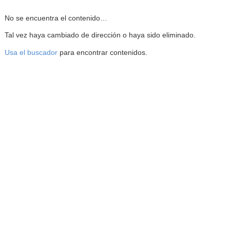
Reproductor de la Mediateca
No se encuentra el contenido…
Tal vez haya cambiado de dirección o haya sido eliminado.
Usa el buscador
para encontrar contenidos.