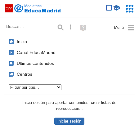
Mediateca de EducaMadrid
Saltar navegación
Servic
Educa
Palabra o frase:
Búsqueda avanzada
Ayuda
(en
ventana
Inicio
nueva)
Canal EducaMadrid
Últimos contenidos
Centros
Tipo de contenido:
Inicia sesión para aportar contenidos, crear listas de
reproducción...
Iniciar sesión