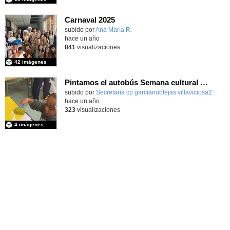
Carnaval 2025
Contenido educativo.
subido por
Ana María R.
-
hace un año
841
visualizaciones
42 imágenes
Pintamos el autobús Semana cultural Carnaval 3 años curso 2024/25
Contenido educativo.
subido por
Secretaria cp garcianoblejas villaviciosa2
-
hace un año
323
visualizaciones
4 imágenes