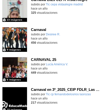
subido por
Tic cepa vistaalegre madrid
-
hace un año
325
visualizaciones
23 imágenes
Carnaval
Contenido educativo.
subido por
Desiree R.
-
hace un año
456
visualizaciones
9 imágenes
CARNAVAL 25
Contenido educativo.
subido por
Lucía América V.
-
hace un año
449
visualizaciones
6 imágenes
Carnaval en 3º_2025_CEIP FDLR_Las Rozas
Contenido educativo.
subido por
Tic cp fernandodelosrios lasrozas
-
hace un año
217
visualizaciones
15 imágenes