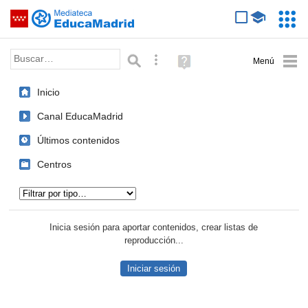
Mediateca de EducaMadrid
Saltar navegación
Servic
Educa
Palabra o frase:
Búsqueda avanzada
Ayuda
(en
ventana
Inicio
nueva)
Canal EducaMadrid
Últimos contenidos
Centros
Tipo de contenido:
Inicia sesión para aportar contenidos, crear listas de
reproducción...
Iniciar sesión