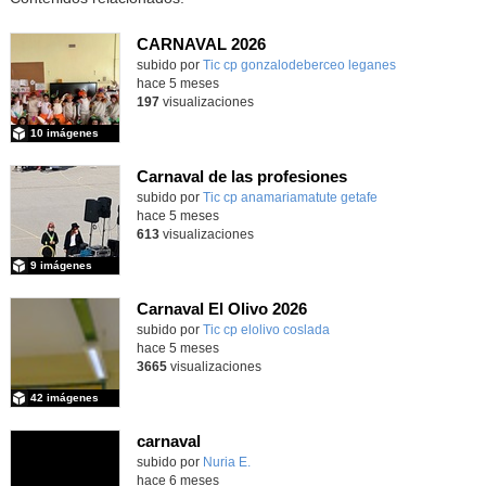
CARNAVAL 2026
Contenido educativo.
subido por
Tic cp gonzalodeberceo leganes
-
hace 5 meses
197
visualizaciones
10 imágenes
Carnaval de las profesiones
Contenido educativo.
subido por
Tic cp anamariamatute getafe
-
hace 5 meses
613
visualizaciones
9 imágenes
Carnaval El Olivo 2026
subido por
Tic cp elolivo coslada
-
hace 5 meses
3665
visualizaciones
42 imágenes
carnaval
Contenido educativo.
subido por
Nuria E.
-
hace 6 meses