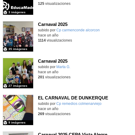
125
visualizaciones
3 imágenes
Carnaval 2025
subido por
Cp carmenconde alcorcon
-
hace un año
1114
visualizaciones
35 imágenes
Carnaval 2025
subido por
Marta G.
-
hace un año
201
visualizaciones
27 imágenes
EL CARNAVAL DE DUNKERQUE
Contenido educativo.
subido por
Cp remedios colmenarviejo
-
hace un año
269
visualizaciones
9 imágenes
Carnaval 2025 CEPA Vista Alegre