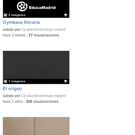
2 imágenes
Gymkana literaria
Contenido educativo.
subido por
Cp placidodomingo madrid
-
hace 3 meses
-
77
visualizaciones
7 imágenes
El origen
Contenido educativo.
subido por
Cp placidodomingo madrid
-
hace 2 años
-
310
visualizaciones