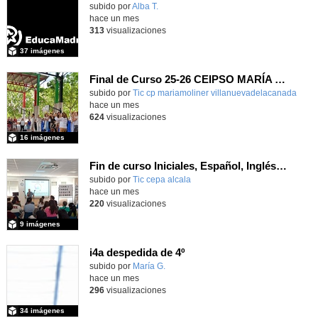
subido por
Alba T.
-
hace un mes
313
visualizaciones
37 imágenes
Final de Curso 25-26 CEIPSO MARÍA MOLINER
subido por
Tic cp mariamoliner villanuevadelacanada
-
hace un mes
624
visualizaciones
16 imágenes
Fin de curso Iniciales, Español, Inglés, Informática y Patrimonio
subido por
Tic cepa alcala
-
hace un mes
220
visualizaciones
9 imágenes
i4a despedida de 4º
Contenido educativo.
subido por
María G.
-
hace un mes
296
visualizaciones
34 imágenes