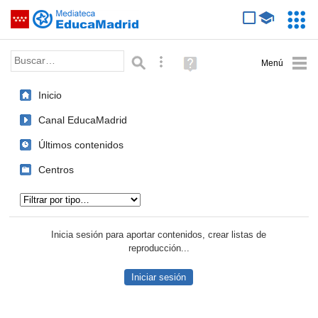
Mediateca de EducaMadrid
Saltar navegación
Servic
Educa
Palabra o frase:
Búsqueda avanzada
Ayuda
(en
ventana
Inicio
nueva)
Canal EducaMadrid
Últimos contenidos
Centros
Tipo de contenido:
Inicia sesión para aportar contenidos, crear listas de
reproducción...
Iniciar sesión