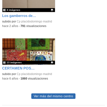
4 imágenes
Los gamberros del barrio de los metales
Contenido educativo.
subido por
Cp placidodomingo madrid
-
hace 2 años
-
791
visualizaciones
13 imágenes
CERTAMEN POSTALES NAVIDEÑAS
Contenido educativo.
subido por
Cp placidodomingo madrid
-
hace 6 años
-
1860
visualizaciones
Ver más del mismo centro