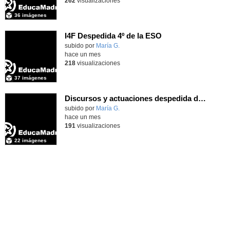
262
visualizaciones
36 imágenes
I4F Despedida 4º de la ESO
subido por
María G.
-
hace un mes
218
visualizaciones
37 imágenes
Discursos y actuaciones despedida de 4º
Contenido educativo.
subido por
María G.
-
hace un mes
191
visualizaciones
22 imágenes