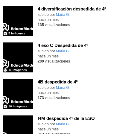
4 diversificación despedida de 4º
Contenido educativo.
subido por
María G.
-
hace un mes
135
visualizaciones
5 imágenes
4 eso C Despedida de 4º
Contenido educativo.
subido por
María G.
-
hace un mes
200
visualizaciones
11 imágenes
4B despedida de 4º
Contenido educativo.
subido por
María G.
-
hace un mes
173
visualizaciones
16 imágenes
I4M despedida 4º de la ESO
subido por
María G.
-
hace un mes