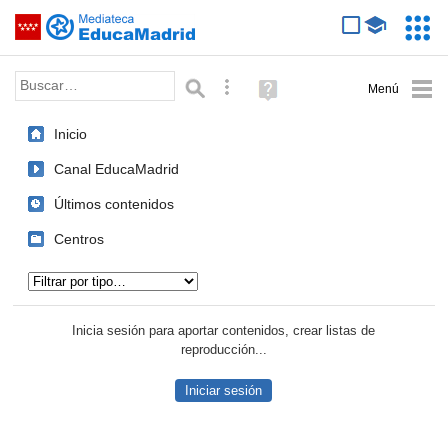
Mediateca de EducaMadrid
Saltar navegación
Servic
Educa
Palabra o frase:
Búsqueda avanzada
Ayuda
(en
ventana
Inicio
nueva)
Canal EducaMadrid
Últimos contenidos
Centros
Tipo de contenido:
Inicia sesión para aportar contenidos, crear listas de
reproducción...
Iniciar sesión