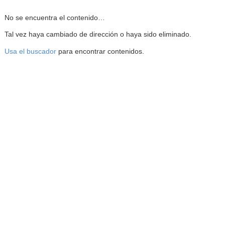
Reproductor de la Mediateca
No se encuentra el contenido…
Tal vez haya cambiado de dirección o haya sido eliminado.
Usa el buscador
para encontrar contenidos.