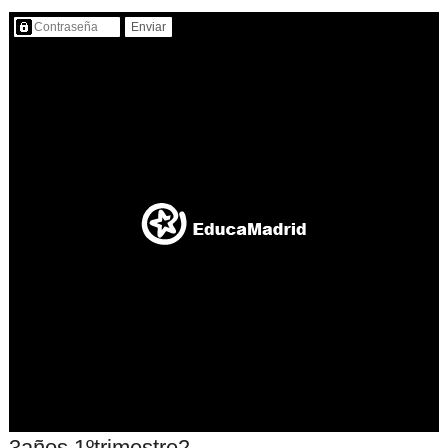
Contenido protegido…
3años 1ºtrimestre2