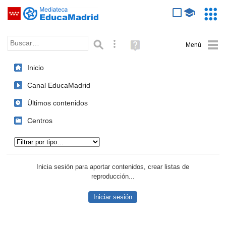
Mediateca de EducaMadrid
Saltar navegación
Servic
Educa
Palabra o frase:
Búsqueda avanzada
Ayuda
(en
ventana
Inicio
nueva)
Canal EducaMadrid
Últimos contenidos
Centros
Tipo de contenido:
Inicia sesión para aportar contenidos, crear listas de
reproducción...
Iniciar sesión