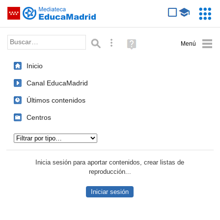
Mediateca de EducaMadrid
Saltar navegación
Servic
Educa
Palabra o frase:
Búsqueda avanzada
Ayuda
(en
ventana
Inicio
nueva)
Canal EducaMadrid
Últimos contenidos
Centros
Tipo de contenido:
Inicia sesión para aportar contenidos, crear listas de
reproducción...
Iniciar sesión