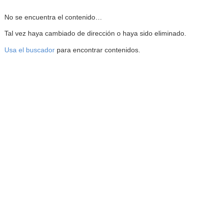
Reproductor de la Mediateca
No se encuentra el contenido…
Tal vez haya cambiado de dirección o haya sido eliminado.
Usa el buscador
para encontrar contenidos.