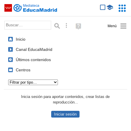
Mediateca de EducaMadrid
Saltar navegación
Servic
Educa
Palabra o frase:
Búsqueda avanzada
Ayuda
(en
ventana
Inicio
nueva)
Canal EducaMadrid
Últimos contenidos
Centros
Tipo de contenido:
Inicia sesión para aportar contenidos, crear listas de
reproducción...
Iniciar sesión