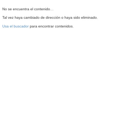
Reproductor de la Mediateca
No se encuentra el contenido…
Tal vez haya cambiado de dirección o haya sido eliminado.
Usa el buscador
para encontrar contenidos.