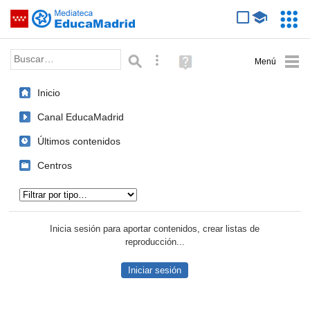
Mediateca de EducaMadrid
Saltar navegación
Servic
Educa
Palabra o frase:
Búsqueda avanzada
Ayuda
(en
ventana
Inicio
nueva)
Canal EducaMadrid
Últimos contenidos
Centros
Tipo de contenido:
Inicia sesión para aportar contenidos, crear listas de
reproducción...
Iniciar sesión