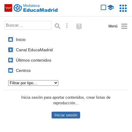
Mediateca de EducaMadrid
Saltar navegación
Servic
Educa
Palabra o frase:
Búsqueda avanzada
Ayuda
(en
ventana
Inicio
nueva)
Canal EducaMadrid
Últimos contenidos
Centros
Tipo de contenido:
Inicia sesión para aportar contenidos, crear listas de
reproducción...
Iniciar sesión