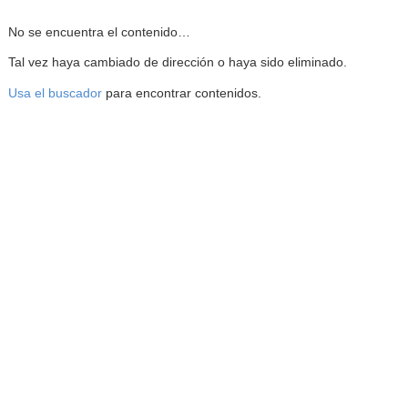
Reproductor de la Mediateca
No se encuentra el contenido…
Tal vez haya cambiado de dirección o haya sido eliminado.
Usa el buscador
para encontrar contenidos.