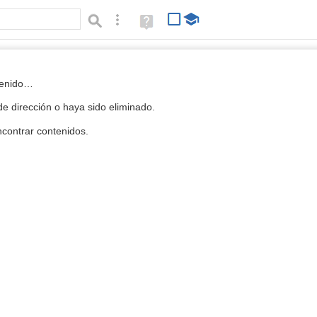
Búsqueda avanzada
Ayuda
(en
ventana
nueva)
 la Mediateca
tenido…
e dirección o haya sido eliminado.
contrar contenidos.