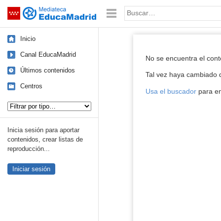
Mediateca de EducaMadrid
Saltar navegación
Palabra o frase:
Inicio
Reproductor de
Canal EducaMadrid
No se encuentra el con
Últimos contenidos
Tal vez haya cambiado d
Centros
Usa el buscador
para en
Tipo de contenido:
Inicia sesión para aportar
contenidos, crear listas de
reproducción...
Iniciar sesión