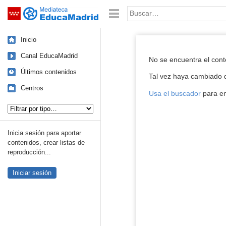
Mediateca de EducaMadrid
Saltar navegación
Palabra o frase:
Inicio
Reproductor de
Canal EducaMadrid
No se encuentra el con
Últimos contenidos
Tal vez haya cambiado d
Centros
Usa el buscador
para en
Tipo de contenido:
Inicia sesión para aportar
contenidos, crear listas de
reproducción...
Iniciar sesión