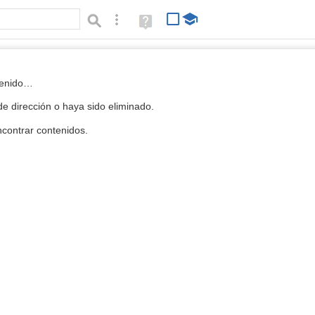
Búsqueda avanzada
Ayuda
(en
ventana
nueva)
 la Mediateca
tenido…
e dirección o haya sido eliminado.
contrar contenidos.