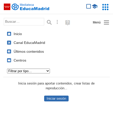
Mediateca de EducaMadrid
Saltar navegación
Servic
Educa
Palabra o frase:
Búsqueda avanzada
Ayuda
(en
ventana
Inicio
nueva)
Canal EducaMadrid
Últimos contenidos
Centros
Tipo de contenido:
Inicia sesión para aportar contenidos, crear listas de
reproducción...
Iniciar sesión