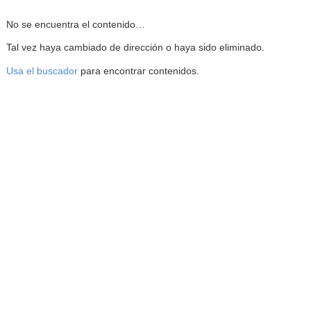
Reproductor de la Mediateca
No se encuentra el contenido…
Tal vez haya cambiado de dirección o haya sido eliminado.
Usa el buscador
para encontrar contenidos.