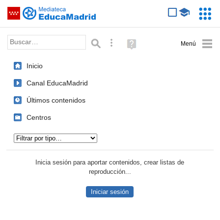
Mediateca de EducaMadrid
Saltar navegación
Servic
Educa
Palabra o frase:
Búsqueda avanzada
Ayuda
(en
ventana
Inicio
nueva)
Canal EducaMadrid
Últimos contenidos
Centros
Tipo de contenido:
Inicia sesión para aportar contenidos, crear listas de
reproducción...
Iniciar sesión