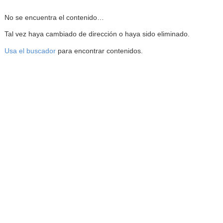
Reproductor de la Mediateca
No se encuentra el contenido…
Tal vez haya cambiado de dirección o haya sido eliminado.
Usa el buscador
para encontrar contenidos.