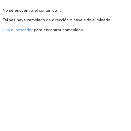
Reproductor de la Mediateca
No se encuentra el contenido…
Tal vez haya cambiado de dirección o haya sido eliminado.
Usa el buscador
para encontrar contenidos.