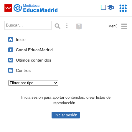
Mediateca de EducaMadrid
Saltar navegación
Servic
Educa
Palabra o frase:
Búsqueda avanzada
Ayuda
(en
ventana
Inicio
nueva)
Canal EducaMadrid
Últimos contenidos
Centros
Tipo de contenido:
Inicia sesión para aportar contenidos, crear listas de
reproducción...
Iniciar sesión