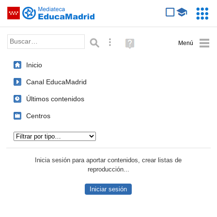
Mediateca de EducaMadrid
Saltar navegación
Servic
Educa
Palabra o frase:
Búsqueda avanzada
Ayuda
(en
ventana
Inicio
nueva)
Canal EducaMadrid
Últimos contenidos
Centros
Tipo de contenido:
Inicia sesión para aportar contenidos, crear listas de
reproducción...
Iniciar sesión