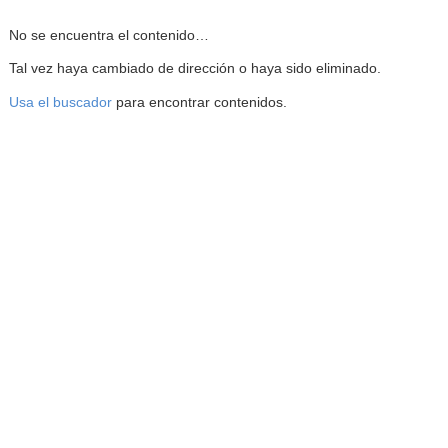
Reproductor de la Mediateca
No se encuentra el contenido…
Tal vez haya cambiado de dirección o haya sido eliminado.
Usa el buscador
para encontrar contenidos.