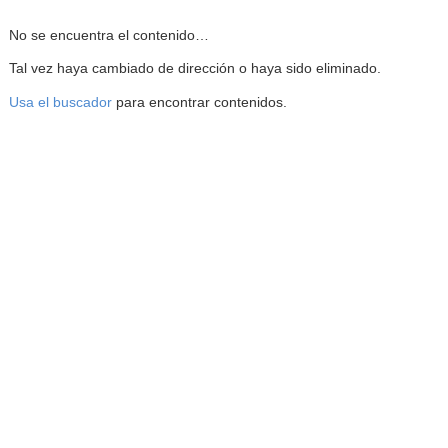
Reproductor de la Mediateca
No se encuentra el contenido…
Tal vez haya cambiado de dirección o haya sido eliminado.
Usa el buscador
para encontrar contenidos.