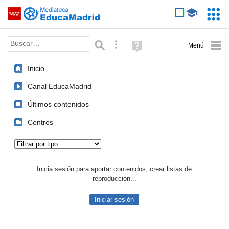
Mediateca de EducaMadrid
Saltar navegación
Servic
Educa
Palabra o frase:
Búsqueda avanzada
Ayuda
(en
ventana
Inicio
nueva)
Canal EducaMadrid
Últimos contenidos
Centros
Tipo de contenido:
Inicia sesión para aportar contenidos, crear listas de
reproducción...
Iniciar sesión