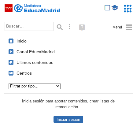
Mediateca de EducaMadrid
Saltar navegación
Servic
Educa
Palabra o frase:
Búsqueda avanzada
Ayuda
(en
ventana
Inicio
nueva)
Canal EducaMadrid
Últimos contenidos
Centros
Tipo de contenido:
Inicia sesión para aportar contenidos, crear listas de
reproducción...
Iniciar sesión