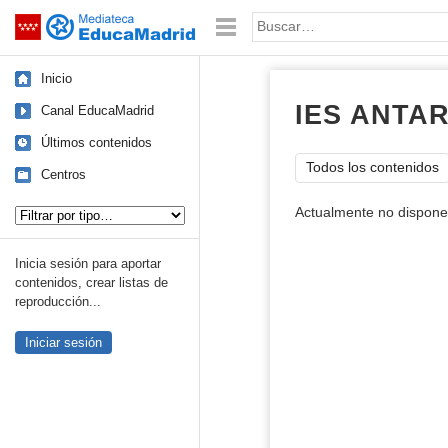
Mediateca de EducaMadrid
Saltar navegación
Palabra o frase:
Inicio
IES ANTA
Canal EducaMadrid
Últimos contenidos
Todos los contenidos
Centros
Tipo de contenido:
Actualmente no dispone 
Inicia sesión para aportar
contenidos, crear listas de
reproducción...
Iniciar sesión