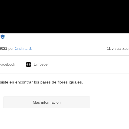
-
Contenido
educativo
2023
por
Cristina B.
11
visualizac
Facebook
Embeber
ste en encontrar los pares de flores iguales.
Más información