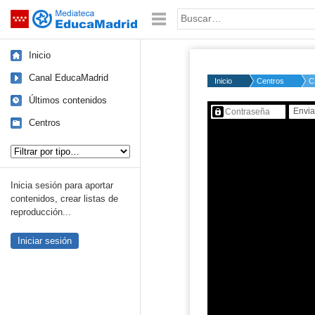
Mediateca de EducaMadrid
Saltar navegación
Palabra o frase:
Inicio
Canal EducaMadrid
Inicio
Centros
C
Últimos contenidos
Contenido protegido…
Centros
Tipo de contenido:
Inicia sesión para aportar
contenidos, crear listas de
reproducción...
Iniciar sesión