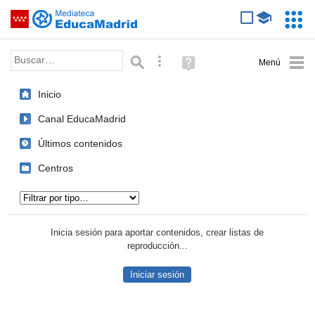
Mediateca de EducaMadrid
Saltar navegación
Servic
Educa
Palabra o frase:
Búsqueda avanzada
Ayuda
(en
ventana
Inicio
nueva)
Canal EducaMadrid
Últimos contenidos
Centros
Tipo de contenido:
Inicia sesión para aportar contenidos, crear listas de
reproducción...
Iniciar sesión