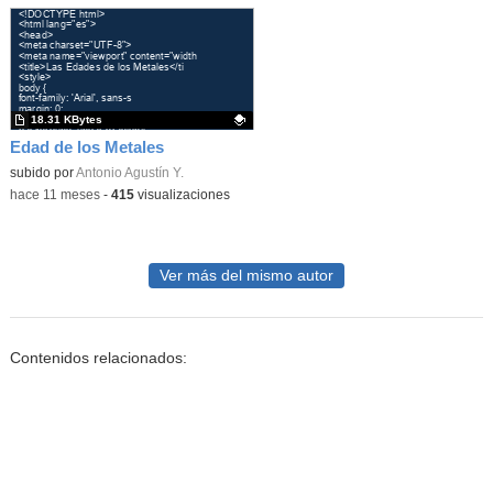
18.31 KBytes
Edad de los Metales
Contenido educativo.
subido por
Antonio Agustín Y.
-
hace 11 meses
-
415
visualizaciones
Ver más del mismo autor
Contenidos relacionados: