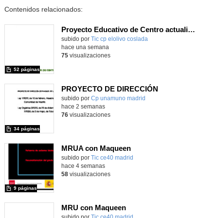
Contenidos relacionados:
Proyecto Educativo de Centro actualizado 2026
subido por
Tic cp elolivo coslada
-
hace una semana
75
visualizaciones
52 páginas
PROYECTO DE DIRECCIÓN
Contenido educativo.
subido por
Cp unamuno madrid
-
hace 2 semanas
76
visualizaciones
34 páginas
MRUA con Maqueen
subido por
Tic ce40 madrid
-
hace 4 semanas
58
visualizaciones
9 páginas
MRU con Maqueen
subido por
Tic ce40 madrid
-