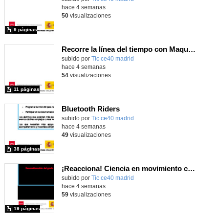
hace 4 semanas
50
visualizaciones
9 páginas
Recorre la línea del tiempo con Maqueen
subido por
Tic ce40 madrid
-
hace 4 semanas
54
visualizaciones
11 páginas
Bluetooth Riders
subido por
Tic ce40 madrid
-
hace 4 semanas
49
visualizaciones
38 páginas
¡Reacciona! Ciencia en movimiento con micro:bit y Maqueen
subido por
Tic ce40 madrid
-
hace 4 semanas
59
visualizaciones
19 páginas