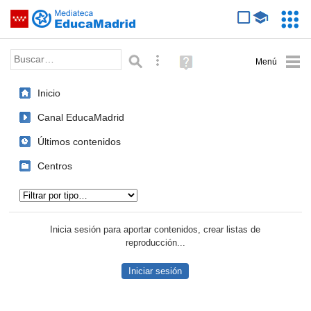
Mediateca de EducaMadrid
Saltar navegación
Servic
Educa
Palabra o frase:
Búsqueda avanzada
Ayuda
(en
ventana
Inicio
nueva)
Canal EducaMadrid
Últimos contenidos
Centros
Tipo de contenido:
Inicia sesión para aportar contenidos, crear listas de
reproducción...
Iniciar sesión