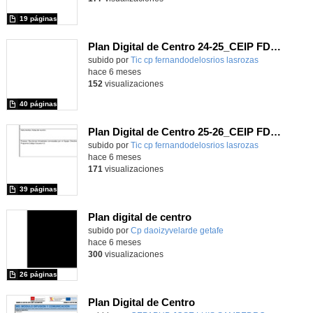
19 páginas
Plan Digital de Centro 24-25_CEIP FDLR_Las Rozas
Contenido educativo.
subido por
Tic cp fernandodelosrios lasrozas
-
hace 6 meses
152
visualizaciones
40 páginas
Plan Digital de Centro 25-26_CEIP FDLR_Las Rozas
Contenido educativo.
subido por
Tic cp fernandodelosrios lasrozas
-
hace 6 meses
171
visualizaciones
39 páginas
Plan digital de centro
Contenido educativo.
subido por
Cp daoizyvelarde getafe
-
hace 6 meses
300
visualizaciones
26 páginas
Plan Digital de Centro