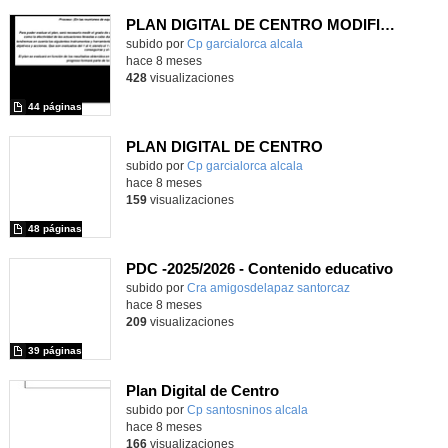
PLAN DIGITAL DE CENTRO MODIFICADO 25/26
Contenido educativo.
subido por
Cp garcialorca alcala
-
hace 8 meses
428
visualizaciones
44 páginas
PLAN DIGITAL DE CENTRO
Contenido educativo.
subido por
Cp garcialorca alcala
-
hace 8 meses
159
visualizaciones
48 páginas
PDC -2025/2026 - Contenido educativo
Contenido educativo.
subido por
Cra amigosdelapaz santorcaz
-
hace 8 meses
209
visualizaciones
39 páginas
Plan Digital de Centro
subido por
Cp santosninos alcala
-
hace 8 meses
166
visualizaciones