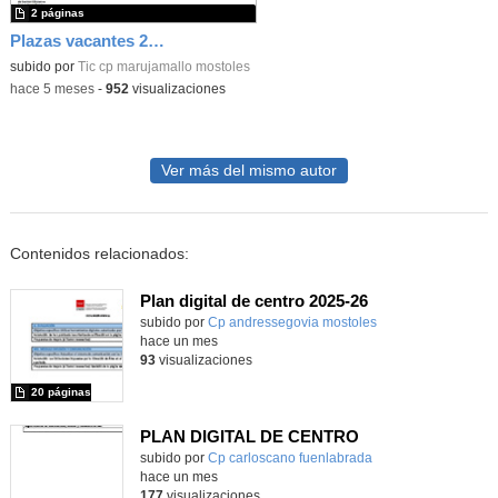
2 páginas
Plazas vacantes 26-27
subido por
Tic cp marujamallo mostoles
-
hace 5 meses
-
952
visualizaciones
Ver más del mismo autor
Contenidos relacionados:
Plan digital de centro 2025-26
subido por
Cp andressegovia mostoles
-
hace un mes
93
visualizaciones
20 páginas
PLAN DIGITAL DE CENTRO
Contenido educativo.
subido por
Cp carloscano fuenlabrada
-
hace un mes
177
visualizaciones