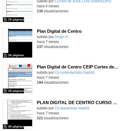
subido por
CEPAPUB JOSE LUIS SAMPEDRO
-
hace 6 meses
130
visualizaciones
29 páginas
Plan Digital de Centro
subido por
Diego H.
-
hace 7 meses
237
visualizaciones
26 páginas
Plan Digital de Centro CEIP Cortes de Cádiz
subido por
Cp cortesdecadiz madrid
-
hace 7 meses
194
visualizaciones
28 páginas
PLAN DIGITAL DE CENTRO CURSO 25 26
Contenido educativo.
subido por
Cp laalameda madrid
-
hace 7 meses
221
visualizaciones
45 páginas