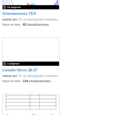
14 páginas
Orientaciones TEA
subido por
Tic cp marujamallo mostoles
-
hace un mes
-
92
visualizaciones
3 páginas
Listado libros 26-27
subido por
Tic cp marujamallo mostoles
-
hace un mes
-
124
visualizaciones