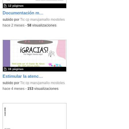
12 páginas
Documentación matriculación 26-27
subido por
Tic cp marujamallo mostoles
-
hace 2 meses
-
58
visualizaciones
16 páginas
Estimular la atención y la memoria
subido por
Tic cp marujamallo mostoles
-
hace 4 meses
-
153
visualizaciones