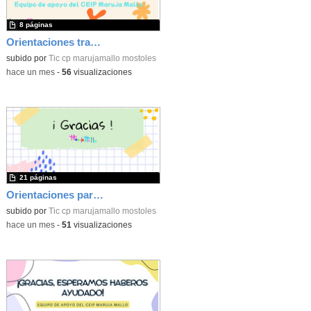
8 páginas
Orientaciones trastorno del desarrollo del lenguaje
subido por
Tic cp marujamallo mostoles
-
hace un mes
-
56
visualizaciones
21 páginas
Orientaciones para el tratamiento de conducta
subido por
Tic cp marujamallo mostoles
-
hace un mes
-
51
visualizaciones