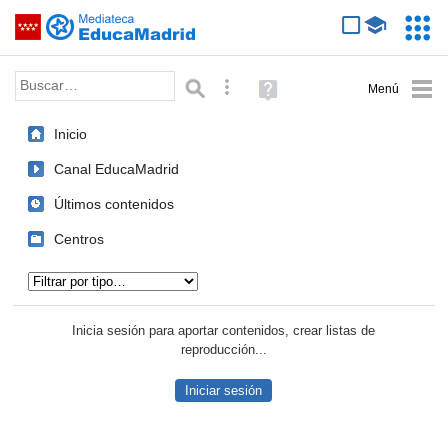
Mediateca de EducaMadrid
Saltar navegación
Servic
Educa
Palabra o frase:
Búsqueda avanzada
Ayuda
(en
ventana
Inicio
nueva)
Canal EducaMadrid
Últimos contenidos
Centros
Tipo de contenido:
Inicia sesión para aportar contenidos, crear listas de
reproducción...
Iniciar sesión