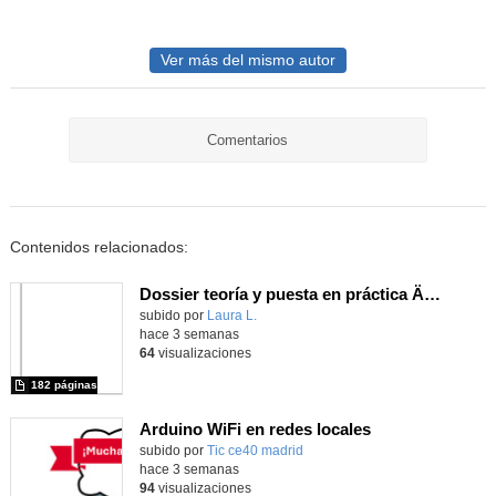
Ver más del mismo autor
Comentarios
Contenidos relacionados:
Dossier teoría y puesta en práctica Äprendizaje Basado en Juegos en Educación Infantil y Primaria
Contenido educativo.
subido por
Laura L.
-
hace 3 semanas
64
visualizaciones
182 páginas
Arduino WiFi en redes locales
Contenido educativo.
subido por
Tic ce40 madrid
-
hace 3 semanas
94
visualizaciones