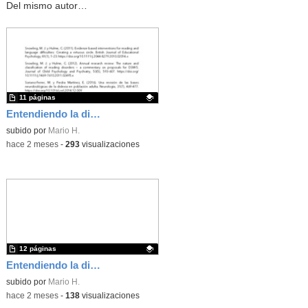
Del mismo autor…
11 páginas
Entendiendo la dislexia · Guía de intervención educativa (V.2.0)
Contenido educativo.
subido por
Mario H.
-
hace 2 meses
-
293
visualizaciones
12 páginas
Entendiendo la dislexia · Manual para padres y madres (V.2.0)
Contenido educativo.
subido por
Mario H.
-
hace 2 meses
-
138
visualizaciones