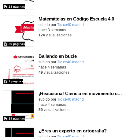
23 páginas
Matemátcias en Código Escuela 4.0
Contenido educativo.
subido por
Tic ce40 madrid
-
hace 3 semanas
124
visualizaciones
20 páginas
Bailando en bucle
subido por
Tic ce40 madrid
-
hace 4 semanas
49
visualizaciones
7 páginas
¡Reacciona! Ciencia en movimiento con micro:bit y Maqueen
subido por
Tic ce40 madrid
-
hace 4 semanas
59
visualizaciones
19 páginas
¿Eres un experto en ortografía?
subido por
Tic ce40 madrid
-