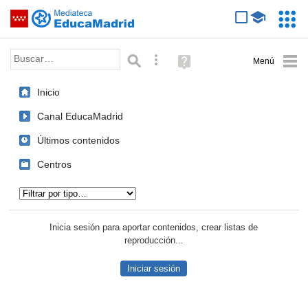
Mediateca de EducaMadrid
Saltar navegación
Servic
Educa
Palabra o frase:
Búsqueda avanzada
Ayuda
(en
ventana
Inicio
nueva)
Canal EducaMadrid
Últimos contenidos
Centros
Tipo de contenido:
Inicia sesión para aportar contenidos, crear listas de
reproducción...
Iniciar sesión