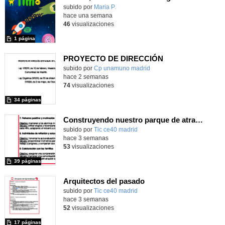
Contenido educativo.
subido por
Maria P.
-
hace una semana
46
visualizaciones
1 página
PROYECTO DE DIRECCIÓN
Contenido educativo.
subido por
Cp unamuno madrid
-
hace 2 semanas
74
visualizaciones
34 páginas
Construyendo nuestro parque de atracciones
subido por
Tic ce40 madrid
-
hace 3 semanas
53
visualizaciones
39 páginas
Arquitectos del pasado
subido por
Tic ce40 madrid
-
hace 3 semanas
52
visualizaciones
17 páginas