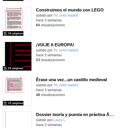
Construimos el mundo con LEGO
subido por
Tic ce40 madrid
-
hace 3 semanas
64
visualizaciones
16 páginas
¡VIAJE A EUROPA!
subido por
Tic ce40 madrid
-
hace 3 semanas
53
visualizaciones
23 páginas
Érase una vez...un castillo medieval
subido por
Tic ce40 madrid
-
hace 3 semanas
48
visualizaciones
15 páginas
Dossier teoría y puesta en práctica Äprendizaje Basado en Juegos en Educación Infantil y Primaria
Contenido educativo.
subido por
Laura L.
-
hace 3 semanas