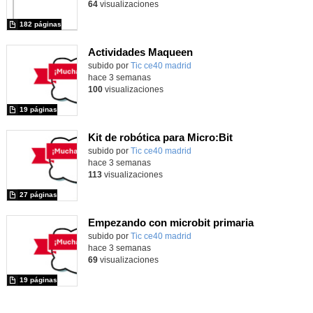
64
visualizaciones
182 páginas
Actividades Maqueen
Contenido educativo.
subido por
Tic ce40 madrid
-
hace 3 semanas
100
visualizaciones
19 páginas
Kit de robótica para Micro:Bit
Contenido educativo.
subido por
Tic ce40 madrid
-
hace 3 semanas
113
visualizaciones
27 páginas
Empezando con microbit primaria
Contenido educativo.
subido por
Tic ce40 madrid
-
hace 3 semanas
69
visualizaciones
19 páginas