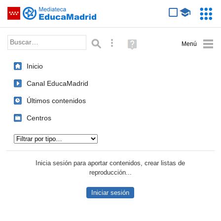
Mediateca de EducaMadrid
Saltar navegación
Servic
Educa
Palabra o frase:
Búsqueda avanzada
Ayuda
(en
ventana
Inicio
nueva)
Canal EducaMadrid
Últimos contenidos
Centros
Tipo de contenido:
Inicia sesión para aportar contenidos, crear listas de
reproducción...
Iniciar sesión