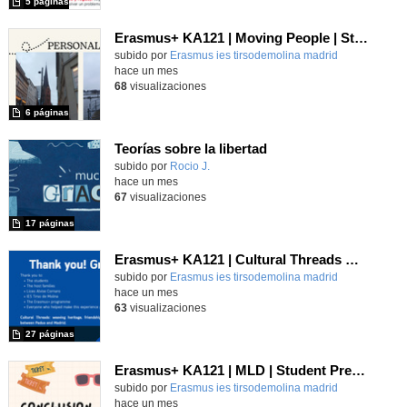
5 páginas
Erasmus+ KA121 | Moving People | Student Presentation 2 | Neustadt 2024
Contenido educativo.
subido por
Erasmus ies tirsodemolina madrid
-
hace un mes
68
visualizaciones
6 páginas
Teorías sobre la libertad
Contenido educativo.
subido por
Rocio J.
-
hace un mes
67
visualizaciones
17 páginas
Erasmus+ KA121 | Cultural Threads UNESCO | Padua–Madrid 2026
Contenido educativo.
subido por
Erasmus ies tirsodemolina madrid
-
hace un mes
63
visualizaciones
27 páginas
Erasmus+ KA121 | MLD | Student Presentation 2 | San Bonifacio-Verona 2025
Contenido educativo.
subido por
Erasmus ies tirsodemolina madrid
-
hace un mes