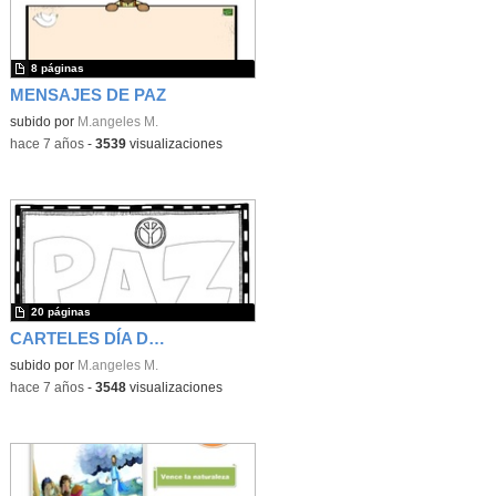
8 páginas
MENSAJES DE PAZ
subido por
M.angeles M.
-
hace 7 años
-
3539
visualizaciones
20 páginas
CARTELES DÍA DE LA PAZ
subido por
M.angeles M.
-
hace 7 años
-
3548
visualizaciones