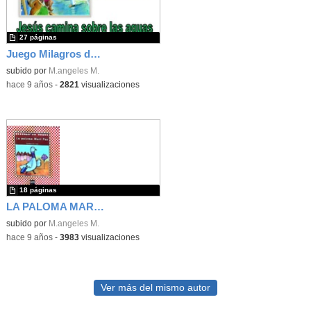
27 páginas
Juego Milagros de Jesús
subido por
M.angeles M.
-
hace 9 años
-
2821
visualizaciones
18 páginas
LA PALOMA MARI PAZ
subido por
M.angeles M.
-
hace 9 años
-
3983
visualizaciones
Ver más del mismo autor