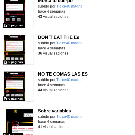
Monta tu cuerpo
subido por
Tic ce40 madrid
-
hace 4 semanas
43
visualizaciones
5 páginas
DON´T EAT THE Es
subido por
Tic ce40 madrid
-
hace 4 semanas
36
visualizaciones
6 páginas
NO TE COMAS LAS ES
subido por
Tic ce40 madrid
-
hace 4 semanas
44
visualizaciones
6 páginas
Sobre variables
subido por
Tic ce40 madrid
-
hace 4 semanas
41
visualizaciones