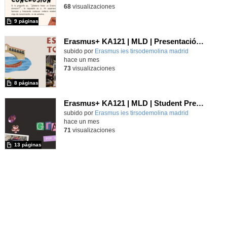
68
visualizaciones
9 páginas
Erasmus+ KA121 | MLD | Presentación 1 | Verona 2025
Contenido educativo.
subido por
Erasmus ies tirsodemolina madrid
-
hace un mes
73
visualizaciones
8 páginas
Erasmus+ KA121 | MLD | Student Presentation | Turin 2025
Contenido educativo.
subido por
Erasmus ies tirsodemolina madrid
-
hace un mes
71
visualizaciones
13 páginas