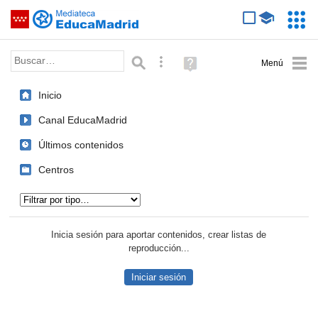
Mediateca de EducaMadrid
Saltar navegación
Servic
Educa
Palabra o frase:
Búsqueda avanzada
Ayuda
(en
ventana
Inicio
nueva)
Canal EducaMadrid
Últimos contenidos
Centros
Tipo de contenido:
Inicia sesión para aportar contenidos, crear listas de
reproducción...
Iniciar sesión