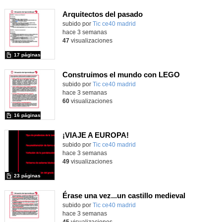
Arquitectos del pasado
subido por
Tic ce40 madrid
-
hace 3 semanas
47
visualizaciones
17 páginas
Construimos el mundo con LEGO
subido por
Tic ce40 madrid
-
hace 3 semanas
60
visualizaciones
16 páginas
¡VIAJE A EUROPA!
subido por
Tic ce40 madrid
-
hace 3 semanas
49
visualizaciones
23 páginas
Érase una vez...un castillo medieval
subido por
Tic ce40 madrid
-
hace 3 semanas
45
visualizaciones