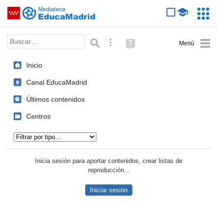
Mediateca de EducaMadrid
Saltar navegación
Servic
Educa
Palabra o frase:
Búsqueda avanzada
Ayuda
(en
ventana
Inicio
nueva)
Canal EducaMadrid
Últimos contenidos
Centros
Tipo de contenido:
Inicia sesión para aportar contenidos, crear listas de
reproducción...
Iniciar sesión