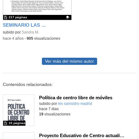
217 páginas
SEMINARIO LAS NECESIDADES EDUCATIVAS ESPECIALES DEL ALUMNADO CON TRASTORNO DEL ESPECTRO DEL AUTISMO. CONOCERLAS Y SATISFACERLAS.
Contenido educativo.
subido por
Sandra M.
-
hace 4 años
-
905
visualizaciones
Ver más del mismo autor
Contenidos relacionados:
Política de centro libre de móviles
subido por
Ies sanisidro madrid
-
hace 7 dias
19
visualizaciones
10 páginas
Proyecto Educativo de Centro actualizado 2026