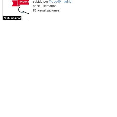
Contenido educativo.
subido por
Tic ce40 madrid
-
hace 3 semanas
86
visualizaciones
30 páginas