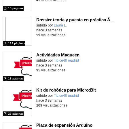
15 páginas
Dossier teoría y puesta en práctica Äprendizaje Basado en Juegos en Educación Infantil y Primaria
Contenido educativo.
subido por
Laura L.
-
hace 3 semanas
59
visualizaciones
182 páginas
Actividades Maqueen
Contenido educativo.
subido por
Tic ce40 madrid
-
hace 3 semanas
95
visualizaciones
19 páginas
Kit de robótica para Micro:Bit
Contenido educativo.
subido por
Tic ce40 madrid
-
hace 3 semanas
109
visualizaciones
27 páginas
Placa de expansión Arduino