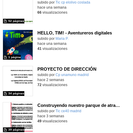
subido por
Tic cp elolivo coslada
-
hace una semana
66
visualizaciones
52 páginas
HELLO, TIM! - Aventureros digitales
Contenido educativo.
subido por
Maria P.
-
hace una semana
41
visualizaciones
1 página
PROYECTO DE DIRECCIÓN
Contenido educativo.
subido por
Cp unamuno madrid
-
hace 2 semanas
72
visualizaciones
34 páginas
Construyendo nuestro parque de atracciones
subido por
Tic ce40 madrid
-
hace 3 semanas
49
visualizaciones
39 páginas