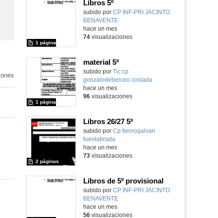
Libros 5º
subido por
CP INF-PRI JACINTO
BENAVENTE
-
hace un mes
74
visualizaciones
1 página
material 5º
subido por
Tic cp
iones
gonzalodeberceo coslada
-
hace un mes
96
visualizaciones
1 página
Libros 26/27 5º
subido por
Cp tiernogalvan
fuenlabrada
-
hace un mes
73
visualizaciones
2 páginas
Libros de 5º provisional
subido por
CP INF-PRI JACINTO
BENAVENTE
-
hace un mes
56
visualizaciones