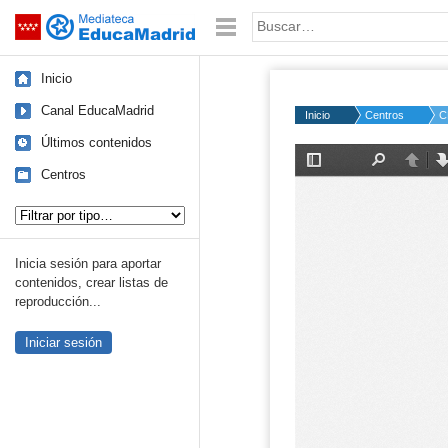
Mediateca de EducaMadrid
Saltar navegación
Palabra o frase:
Inicio
Canal EducaMadrid
Inicio
Centros
C
Últimos contenidos
Centros
Tipo de contenido:
Inicia sesión para aportar
contenidos, crear listas de
reproducción...
Iniciar sesión