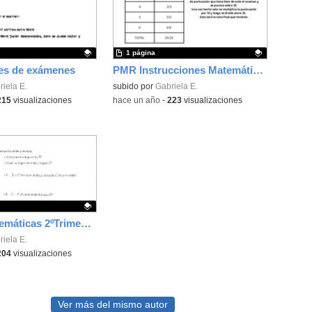
1 página
es de exámenes
PMR Instrucciones Matemáticas 6º
ativo.
iela E.
Contenido educativo.
subido por
Gabriela E.
215
visualizaciones
-
hace un año
-
223
visualizaciones
PMR 6º Matemáticas 2ºTrimestre
ativo.
iela E.
204
visualizaciones
Ver más del mismo autor