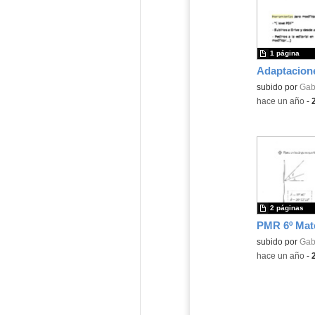
1 página
Adaptacion
Contenido educ
subido por
Gabr
-
hace un año
-
2 páginas
Contenido educ
subido por
Gabr
-
hace un año
-