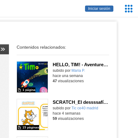
Servic
Iniciar sesión
Educa
Contenidos relacionados:
HELLO, TIM! - Aventureros digitales
Contenido educativo.
subido por
Maria P.
-
hace una semana
47
visualizaciones
1 página
SCRATCH_El dessssafío de la sssserpiente
subido por
Tic ce40 madrid
-
hace 4 semanas
59
visualizaciones
15 páginas