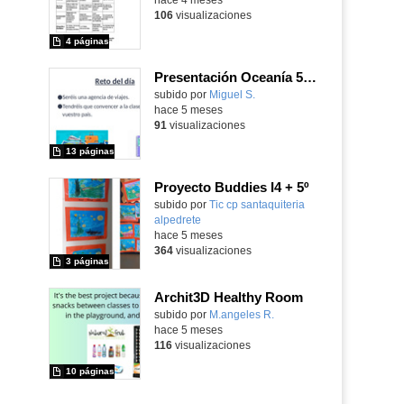
106
visualizaciones
4 páginas
Presentación Oceanía 5º de Primaria
Contenido educativo.
subido por
Miguel S.
-
hace 5 meses
91
visualizaciones
13 páginas
Proyecto Buddies I4 + 5º
subido por
Tic cp santaquiteria
alpedrete
-
hace 5 meses
364
visualizaciones
3 páginas
Archit3D Healthy Room
Contenido educativo.
subido por
M.angeles R.
-
hace 5 meses
116
visualizaciones
10 páginas