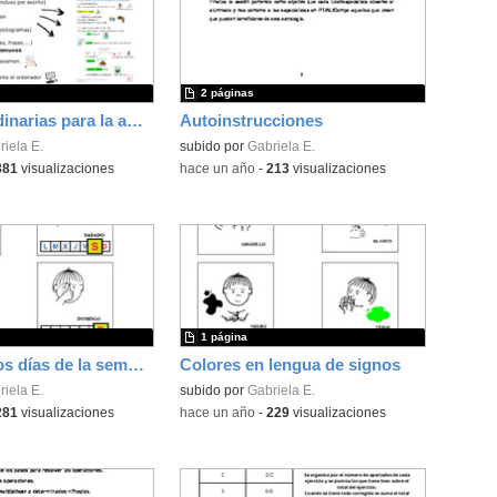
2 páginas
Medidas ordinarias para la adaptación de exámenes
Autoinstrucciones
iela E.
subido por
Gabriela E.
381
visualizaciones
-
hace un año
-
213
visualizaciones
1 página
Signos de los días de la semana
Colores en lengua de signos
iela E.
subido por
Gabriela E.
281
visualizaciones
-
hace un año
-
229
visualizaciones