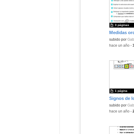
3 páginas
subido por
Gabr
-
hace un año
-
1 página
subido por
Gabr
-
hace un año
-