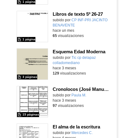
1 página
Libros de texto 5º 26-27
subido por
CP INF-PRI JACINTO
BENAVENTE
-
hace un mes
65
visualizaciones
1 página
Esquema Edad Moderna
Contenido educativo.
subido por
Tic cp delapaz
colladomediano
-
hace 3 meses
129
visualizaciones
3 páginas
Cronolocos (José Manuel Heras y Paula Mendieta)
Contenido educativo.
subido por
Paula M.
-
hace 3 meses
97
visualizaciones
15 páginas
El alma de la escritura
Contenido educativo.
subido por
Mercedes C.
-
hace 4 meses