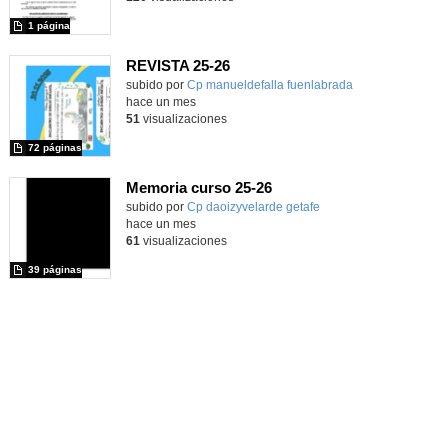
1 página
REVISTA 25-26
Contenido educativo.
subido por
Cp manueldefalla fuenlabrada
-
hace un mes
51
visualizaciones
72 páginas
Memoria curso 25-26
Contenido educativo.
subido por
Cp daoizyvelarde getafe
-
hace un mes
61
visualizaciones
39 páginas