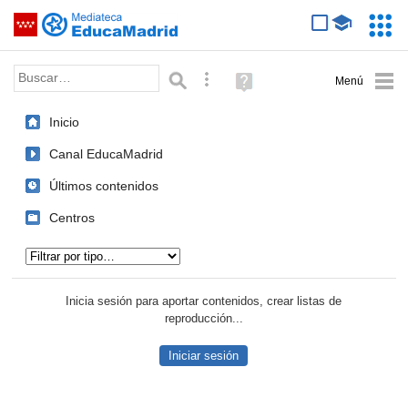
Mediateca de EducaMadrid
Saltar navegación
Servic
Educa
Palabra o frase:
Búsqueda avanzada
Ayuda
(en
ventana
Inicio
nueva)
Canal EducaMadrid
Últimos contenidos
Centros
Tipo de contenido:
Inicia sesión para aportar contenidos, crear listas de
reproducción...
Iniciar sesión