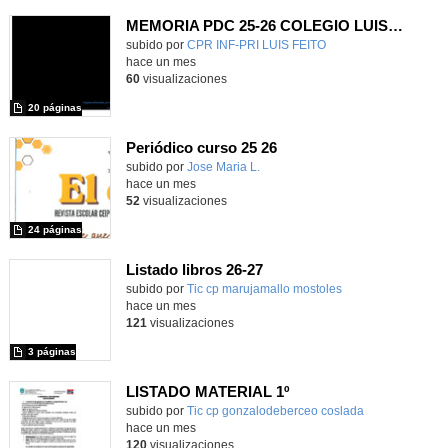
MEMORIA PDC 25-26 COLEGIO LUIS FEITO
Contenido educativo.
subido por
CPR INF-PRI LUIS FEITO
-
hace un mes
60
visualizaciones
20 páginas
Periódico curso 25 26
Contenido educativo.
subido por
Jose Maria L.
-
hace un mes
52
visualizaciones
24 páginas
Listado libros 26-27
subido por
Tic cp marujamallo mostoles
-
hace un mes
121
visualizaciones
3 páginas
LISTADO MATERIAL 1º
subido por
Tic cp gonzalodeberceo coslada
-
hace un mes
120
visualizaciones