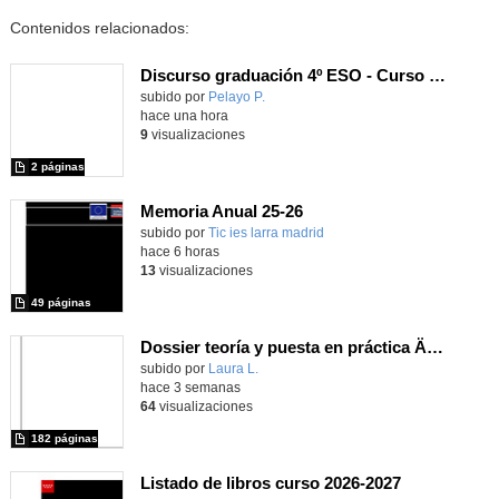
Contenidos relacionados:
Discurso graduación 4º ESO - Curso 25/26
subido por
Pelayo P.
-
hace una hora
9
visualizaciones
2 páginas
Memoria Anual 25-26
subido por
Tic ies larra madrid
-
hace 6 horas
13
visualizaciones
49 páginas
Dossier teoría y puesta en práctica Äprendizaje Basado en Juegos en Educación Infantil y Primaria
Contenido educativo.
subido por
Laura L.
-
hace 3 semanas
64
visualizaciones
182 páginas
Listado de libros curso 2026-2027