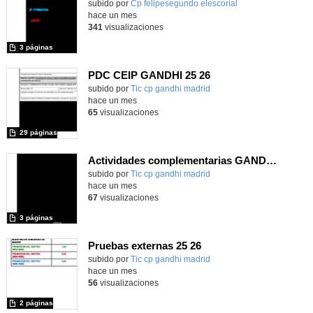
Contenido educativo.
subido por
Cp felipesegundo elescorial
-
hace un mes
341
visualizaciones
3 páginas
PDC CEIP GANDHI 25 26
subido por
Tic cp gandhi madrid
-
hace un mes
65
visualizaciones
29 páginas
Actividades complementarias GANDHI 25 26
subido por
Tic cp gandhi madrid
-
hace un mes
67
visualizaciones
3 páginas
Pruebas externas 25 26
subido por
Tic cp gandhi madrid
-
hace un mes
56
visualizaciones
2 páginas