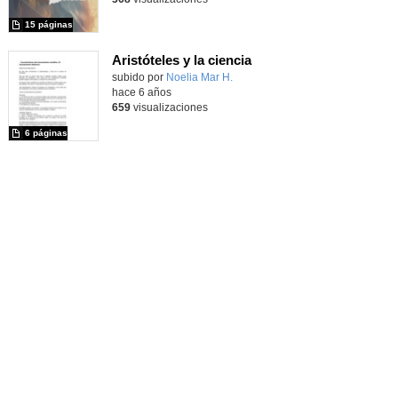
15 páginas
Aristóteles y la ciencia
Contenido educativo.
subido por
Noelia Mar H.
-
hace 6 años
659
visualizaciones
6 páginas