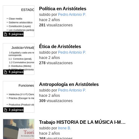
Política en Aristóteles
Contenido educativo.
subido por
Pedro Antonio P.
-
hace 2 años
281
visualizaciones
5 páginas
Ética de Aristóteles
Contenido educativo.
subido por
Pedro Antonio P.
-
hace 2 años
278
visualizaciones
5 páginas
Antropología en Aristóteles
Contenido educativo.
subido por
Pedro Antonio P.
-
hace 2 años
309
visualizaciones
3 páginas
Trabajo HISTORIA DE LA MÚSICA I-MATRÍCULA DE HONOR. "Teoría de los Afectos. Desde Aristóteles hasta el barroco.La expresión de las emociones a través de la música" 5ºEEPP
Contenido educativo.
subido por
Irene B.
-
hace 2 años
368
visualizaciones