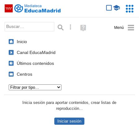
Mediateca de EducaMadrid
Saltar navegación
Servic
Educa
Palabra o frase:
Búsqueda avanzada
Ayuda
(en
ventana
Inicio
nueva)
Canal EducaMadrid
Últimos contenidos
Centros
Tipo de contenido:
Inicia sesión para aportar contenidos, crear listas de
reproducción...
Iniciar sesión