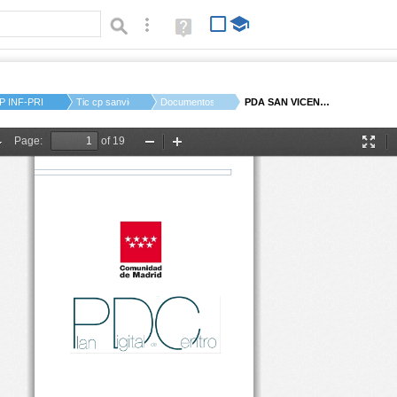
Búsqueda avanzada
Ayuda
(en
ventana
nueva)
P INF-PRI SAN VICEN...
Tic cp sanvicente c...
Documentos
PDA SAN VICENTE 23-2...