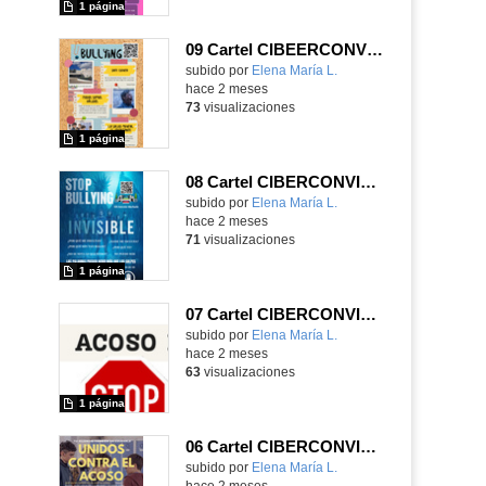
1 página
09 Cartel CIBEERCONVIVENCIA
Contenido educativo.
subido por
Elena María L.
-
hace 2 meses
73
visualizaciones
1 página
08 Cartel CIBERCONVIVENCIA
Contenido educativo.
subido por
Elena María L.
-
hace 2 meses
71
visualizaciones
1 página
07 Cartel CIBERCONVIVENCIA
Contenido educativo.
subido por
Elena María L.
-
hace 2 meses
63
visualizaciones
1 página
06 Cartel CIBERCONVIVENCIA
Contenido educativo.
subido por
Elena María L.
-
hace 2 meses