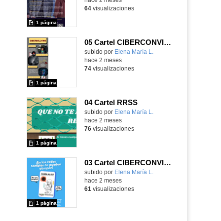
64
visualizaciones
1 página
05 Cartel CIBERCONVIVENCIA
Contenido educativo.
subido por
Elena María L.
-
hace 2 meses
74
visualizaciones
1 página
04 Cartel RRSS
Contenido educativo.
subido por
Elena María L.
-
hace 2 meses
76
visualizaciones
1 página
03 Cartel CIBERCONVIVENCIA
Contenido educativo.
subido por
Elena María L.
-
hace 2 meses
61
visualizaciones
1 página