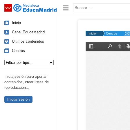
Mediateca de EducaMadrid
Saltar navegación
Palabra o frase:
Inicio
Canal EducaMadrid
Inicio
Centros
C
Últimos contenidos
Centros
Tipo de contenido:
Inicia sesión para aportar
contenidos, crear listas de
reproducción...
Iniciar sesión