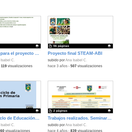
56 páginas
Propuestas para el proyecto de radio del colegio
Proyecto final STEAM-ABI
ativo.
Isabel C.
Contenido educativo.
subido por
Ana Isabel C.
-
119
visualizaciones
-
hace 3 años
-
507
visualizaciones
2 páginas
Segundo Ciclo de Educación Primaria
Trabajos realizados. Seminario 2021-22
ativo.
Isabel C.
Contenido educativo.
subido por
Ana Isabel C.
560
visualizaciones
-
hace 4 años
-
839
visualizaciones