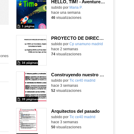
HELLO, TIM! - Aventureros digitales
Contenido educativo.
subido por
Maria P.
-
hace una semana
46
visualizaciones
1 página
PROYECTO DE DIRECCIÓN
Contenido educativo.
subido por
Cp unamuno madrid
-
hace 2 semanas
74
visualizaciones
iones
34 páginas
Construyendo nuestro parque de atracciones
subido por
Tic ce40 madrid
-
hace 3 semanas
52
visualizaciones
39 páginas
Arquitectos del pasado
subido por
Tic ce40 madrid
-
hace 3 semanas
50
visualizaciones