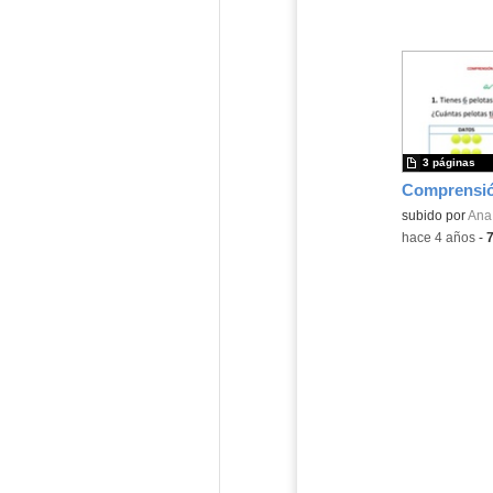
3 páginas
Comprensió
Contenido educ
subido por
Ana 
-
hace 4 años
-