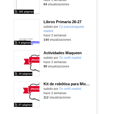
64
visualizaciones
182 páginas
Libros Primaria 26-27
subido por
Cp juanzaragueta
madrid
-
hace 3 semanas
144
visualizaciones
6 páginas
Actividades Maqueen
Contenido educativo.
subido por
Tic ce40 madrid
-
hace 3 semanas
99
visualizaciones
19 páginas
Kit de robótica para Micro:Bit
Contenido educativo.
subido por
Tic ce40 madrid
-
hace 3 semanas
112
visualizaciones
27 páginas