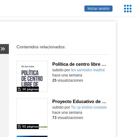
Servic
Iniciar sesión
Educa
Contenidos relacionados:
Política de centro libre de móviles
subido por
Ies sanisidro madrid
-
hace una semana
25
visualizaciones
10 páginas
Proyecto Educativo de Centro actualizado 2026
subido por
Tic cp elolivo coslada
-
hace una semana
73
visualizaciones
52 páginas