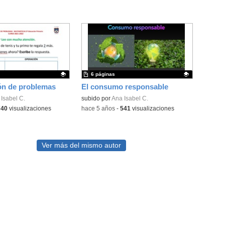
6 páginas
n de problemas
El consumo responsable
ativo.
Isabel C.
Contenido educativo.
subido por
Ana Isabel C.
740
visualizaciones
-
hace 5 años
-
541
visualizaciones
Ver más del mismo autor