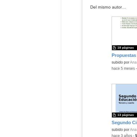
Del mismo autor…
18 páginas
Contenido educ
subido por
Ana 
-
hace 5 meses
13 páginas
Contenido educ
subido por
Ana 
-
hace 3 años
-