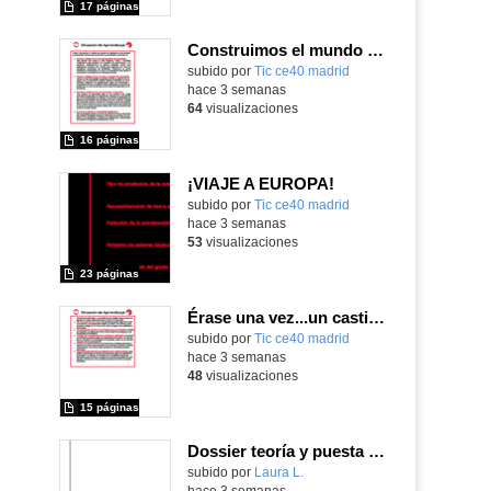
17 páginas
Construimos el mundo con LEGO
subido por
Tic ce40 madrid
-
hace 3 semanas
64
visualizaciones
16 páginas
¡VIAJE A EUROPA!
subido por
Tic ce40 madrid
-
hace 3 semanas
53
visualizaciones
23 páginas
Érase una vez...un castillo medieval
subido por
Tic ce40 madrid
-
hace 3 semanas
48
visualizaciones
15 páginas
Dossier teoría y puesta en práctica Äprendizaje Basado en Juegos en Educación Infantil y Primaria
Contenido educativo.
subido por
Laura L.
-
hace 3 semanas