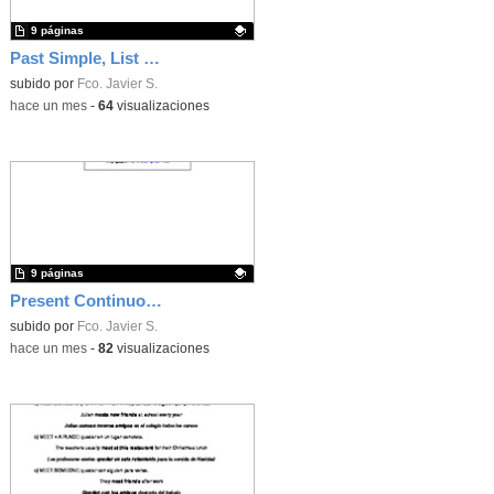
9 páginas
Past Simple, List of Irregular Verbs, Past Time Expressions, Prepositions of place, Verb Expressions with Go, Have, Get, Do
Contenido educativo.
subido por
Fco. Javier S.
-
hace un mes
-
64
visualizaciones
9 páginas
Present Continuous, Ther is / are, A / An, Some, Any, Travelling & Hotels, Clothes, Prepositions of Place
Contenido educativo.
subido por
Fco. Javier S.
-
hace un mes
-
82
visualizaciones