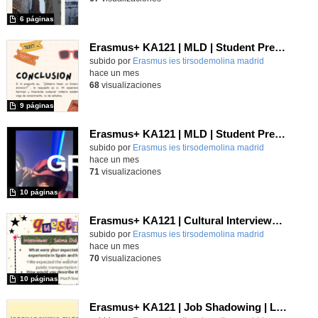
6 páginas
Erasmus+ KA121 | MLD | Student Presentation 2 | San Bonifacio-Verona 2025
Contenido educativo.
subido por
Erasmus ies tirsodemolina madrid
-
hace un mes
68
visualizaciones
9 páginas
Erasmus+ KA121 | MLD | Student Presentation 2 | Rome 2025
Contenido educativo.
subido por
Erasmus ies tirsodemolina madrid
-
hace un mes
71
visualizaciones
10 páginas
Erasmus+ KA121 | Cultural Interviews | Budapest 2025
Contenido educativo.
subido por
Erasmus ies tirsodemolina madrid
-
hace un mes
70
visualizaciones
10 páginas
Erasmus+ KA121 | Job Shadowing | Liceo Vittoria Colonna, Rome 2025 | Poster 2