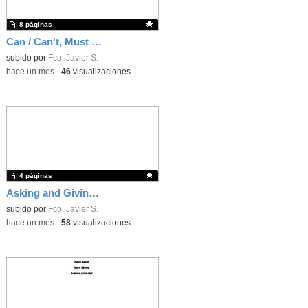
8 páginas
Can / Can't, Must & Should, Conditional Sentences, Sports & Healthy life, Transportation
Contenido educativo.
subido por
Fco. Javier S.
-
hace un mes
-
46
visualizaciones
4 páginas
Asking and Giving Directions, Saying Where Places are
Contenido educativo.
subido por
Fco. Javier S.
-
hace un mes
-
58
visualizaciones