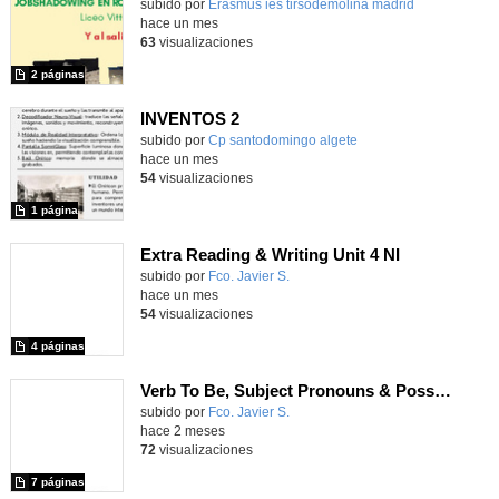
Contenido educativo.
subido por
Erasmus ies tirsodemolina madrid
-
hace un mes
63
visualizaciones
2 páginas
INVENTOS 2
Contenido educativo.
subido por
Cp santodomingo algete
-
hace un mes
54
visualizaciones
1 página
Extra Reading & Writing Unit 4 NI
Contenido educativo.
subido por
Fco. Javier S.
-
hace un mes
54
visualizaciones
4 páginas
Verb To Be, Subject Pronouns & Possessive Adjectives, Vocabulary Unit 1NII
Contenido educativo.
subido por
Fco. Javier S.
-
hace 2 meses
72
visualizaciones
7 páginas