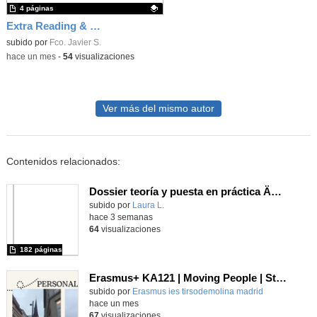
4 páginas
Extra Reading & Writing Unit 4 NI
Contenido educativo.
subido por
Fco. Javier S.
-
hace un mes
-
54
visualizaciones
Ver más del mismo autor
Contenidos relacionados:
Dossier teoría y puesta en práctica Äprendizaje Basado en Juegos en Educación Infantil y Primaria
Contenido educativo.
subido por
Laura L.
-
hace 3 semanas
64
visualizaciones
182 páginas
Erasmus+ KA121 | Moving People | Student Presentation 2 | Neustadt 2024
Contenido educativo.
subido por
Erasmus ies tirsodemolina madrid
-
hace un mes
67
visualizaciones