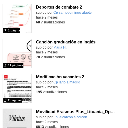
Deportes de combate 2
Contenido educativo.
subido por
Cp santodomingo algete
-
hace 2 meses
68
visualizaciones
1 página
Canción graduación en Inglés
Contenido educativo.
subido por
Maria H.
-
hace 2 meses
78
visualizaciones
17 páginas
Modificación vacantes 2
Contenido educativo.
subido por
Cp larioja madrid
-
hace 2 meses
195
visualizaciones
2 páginas
Movilidad Erasmus Plus_Lituania_Dpto. inglés_EOI Alcorcón_mayo 2026
subido por
Eoi alcorcon alcorcon
-
hace 2 meses
6813
visualizaciones