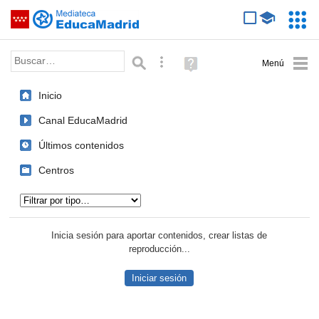
Mediateca de EducaMadrid
Saltar navegación
Servic
Educa
Palabra o frase:
Búsqueda avanzada
Ayuda
(en
ventana
Inicio
nueva)
Canal EducaMadrid
Últimos contenidos
Centros
Tipo de contenido:
Inicia sesión para aportar contenidos, crear listas de
reproducción...
Iniciar sesión