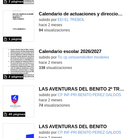
2 páginas
Calendario de actuaciones y direcciones SAE-INSP-EAT
subido por
EEI EL TREBOL
-
hace 2 meses
94
visualizaciones
1 página
Calendario escolar 2026/2027
subido por
Tic cp celsoemilioferr mostoles
-
hace 2 meses
338
visualizaciones
2 páginas
LAS AVENTURAS DEL BENITO 2º TRIMESTRE 2025-2026
Contenido educativo.
subido por
CP INF-PRI BENITO PEREZ GALDOS
-
hace 2 meses
74
visualizaciones
40 páginas
LAS AVENTURAS DEL BENITO
Contenido educativo.
subido por
CP INF-PRI BENITO PEREZ GALDOS
-
hace 2 meses