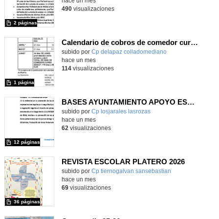
hace un mes
490
visualizaciones
2 páginas
Calendario de cobros de comedor curso 2026/27
Contenido educativo.
subido por
Cp delapaz colladomediano
-
hace un mes
114
visualizaciones
1 página
BASES AYUNTAMIENTO APOYO ESCOLAR
subido por
Cp losjarales lasrozas
-
hace un mes
62
visualizaciones
12 páginas
REVISTA ESCOLAR PLATERO 2026
Contenido educativo.
subido por
Cp tiernogalvan sansebastian
-
hace un mes
69
visualizaciones
36 páginas