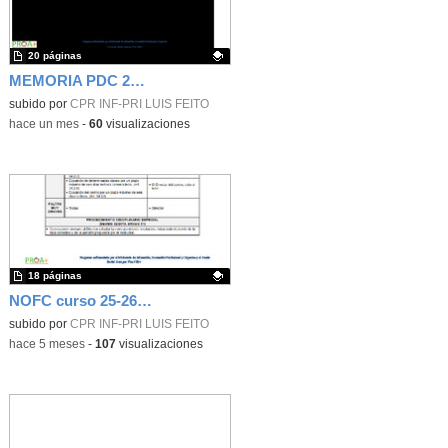
20 páginas
MEMORIA PDC 25-26 COLEGIO LUIS FEITO
Contenido educativo.
subido por
CPR INF-PRI LUIS FEITO
-
hace un mes
-
60
visualizaciones
18 páginas
NOFC curso 25-26. Colegio Luis Feito
Contenido educativo.
subido por
CPR INF-PRI LUIS FEITO
-
hace 5 meses
-
107
visualizaciones