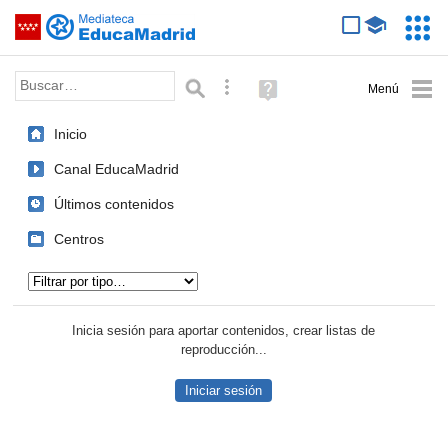
Mediateca de EducaMadrid
Saltar navegación
Servic
Educa
Palabra o frase:
Búsqueda avanzada
Ayuda
(en
ventana
Inicio
nueva)
Canal EducaMadrid
Últimos contenidos
Centros
Tipo de contenido:
Inicia sesión para aportar contenidos, crear listas de
reproducción...
Iniciar sesión