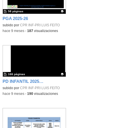
58 páginas
PGA 2025-26
Contenido educativo.
subido por
CPR INF-PRI LUIS FEITO
-
hace 9 meses
-
187
visualizaciones
166 páginas
PD INFANTIL 2025-26
Contenido educativo.
subido por
CPR INF-PRI LUIS FEITO
-
hace 9 meses
-
190
visualizaciones