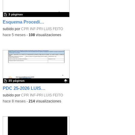
3 páginas
Esquema Procedimiento Ordinario
subido por
CPR INF-PRI LUIS FEITO
-
hace 5 meses
-
108
visualizaciones
35 páginas
PDC 25-2026 LUIS FEITO
Contenido educativo.
subido por
CPR INF-PRI LUIS FEITO
-
hace 8 meses
-
214
visualizaciones