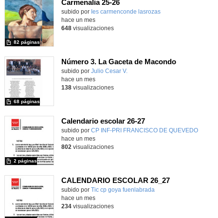
Carmenalia 25-26
Contenido educativo.
subido por
Ies carmenconde lasrozas
-
hace un mes
648
visualizaciones
82 páginas
Número 3. La Gaceta de Macondo
Contenido educativo.
subido por
Julio Cesar V.
-
hace un mes
138
visualizaciones
68 páginas
Calendario escolar 26-27
subido por
CP INF-PRI FRANCISCO DE QUEVEDO
-
hace un mes
802
visualizaciones
2 páginas
CALENDARIO ESCOLAR 26_27
subido por
Tic cp goya fuenlabrada
-
hace un mes
234
visualizaciones