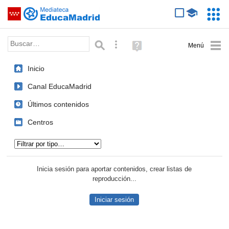
Mediateca de EducaMadrid
Saltar navegación
Servic
Educa
Palabra o frase:
Búsqueda avanzada
Ayuda
(en
ventana
Inicio
nueva)
Canal EducaMadrid
Últimos contenidos
Centros
Tipo de contenido:
Inicia sesión para aportar contenidos, crear listas de
reproducción...
Iniciar sesión