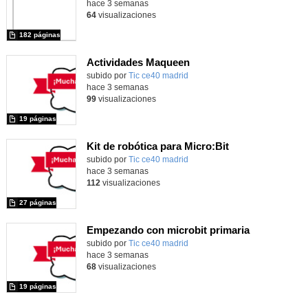
hace 3 semanas
64
visualizaciones
182 páginas
Actividades Maqueen
Contenido educativo.
subido por
Tic ce40 madrid
-
hace 3 semanas
99
visualizaciones
19 páginas
Kit de robótica para Micro:Bit
Contenido educativo.
subido por
Tic ce40 madrid
-
hace 3 semanas
112
visualizaciones
27 páginas
Empezando con microbit primaria
Contenido educativo.
subido por
Tic ce40 madrid
-
hace 3 semanas
68
visualizaciones
19 páginas