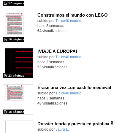
17 páginas
Construimos el mundo con LEGO
subido por
Tic ce40 madrid
-
hace 3 semanas
64
visualizaciones
16 páginas
¡VIAJE A EUROPA!
subido por
Tic ce40 madrid
-
hace 3 semanas
53
visualizaciones
23 páginas
Érase una vez...un castillo medieval
subido por
Tic ce40 madrid
-
hace 3 semanas
48
visualizaciones
15 páginas
Dossier teoría y puesta en práctica Äprendizaje Basado en Juegos en Educación Infantil y Primaria
Contenido educativo.
subido por
Laura L.
-