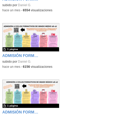
subido por
Daniel G.
-
hace un mes
-
6554
visualizaciones
1 página
ADMISIÓN FORMACIÓN PROFESIONAL GRADO MEDIO IES LUIS VIVES
subido por
Daniel G.
-
hace un mes
-
6156
visualizaciones
1 página
ADMISIÓN FORMACIÓN PROFESIONAL GRADO BÁSICO IES LUIS VIVES