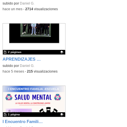
subido por
Daniel G.
-
hace un mes
-
2714
visualizaciones
2 páginas
APRENDIZAJES GRACIAS A LA FUNDACIÓN EXIT CON GRUPOS DE GRADO BÁSICO
Contenido educativo.
subido por
Daniel G.
-
hace 5 meses
-
215
visualizaciones
1 página
I Encuentro Familia-Escuela, salud mental y bienestar emocional