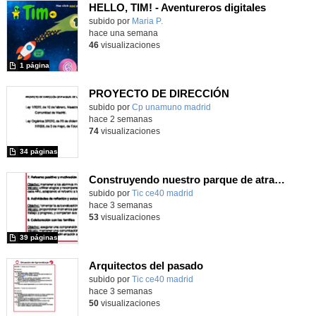
HELLO, TIM! - Aventureros digitales
Contenido educativo.
subido por
Maria P.
-
hace una semana
46
visualizaciones
1 página
PROYECTO DE DIRECCIÓN
Contenido educativo.
subido por
Cp unamuno madrid
-
hace 2 semanas
74
visualizaciones
34 páginas
Construyendo nuestro parque de atracciones
subido por
Tic ce40 madrid
-
hace 3 semanas
53
visualizaciones
39 páginas
Arquitectos del pasado
subido por
Tic ce40 madrid
-
hace 3 semanas
50
visualizaciones