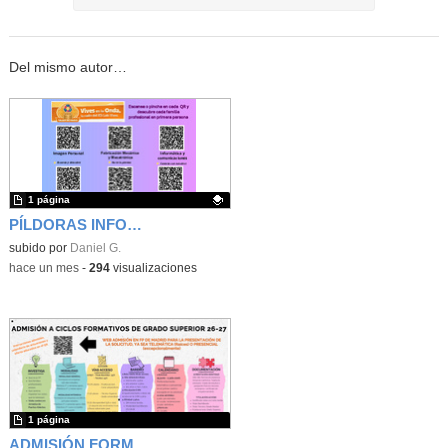
Del mismo autor…
1 página
PÍLDORAS INFORMATIVAS SOBRE NUESTRAS ENSEÑANZAS - IES LUIS VIVES
Contenido educativo.
subido por
Daniel G.
-
hace un mes
-
294
visualizaciones
1 página
ADMISIÓN FORMACIÓN PROFESIONAL GRADO SUPERIOR IES LUIS VIVES