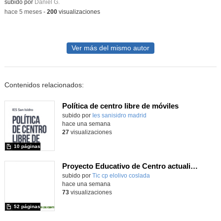
Contenido educativo.
subido por
Daniel G.
-
hace 5 meses
-
200
visualizaciones
Ver más del mismo autor
Contenidos relacionados:
Política de centro libre de móviles
subido por
Ies sanisidro madrid
-
hace una semana
27
visualizaciones
10 páginas
Proyecto Educativo de Centro actualizado 2026
subido por
Tic cp elolivo coslada
-
hace una semana
73
visualizaciones
52 páginas